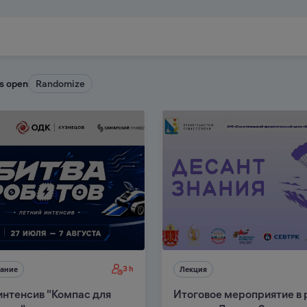
is open
Randomize
3 h
ание
Лекция
интенсив "Компас для
Итоговое мероприятие в