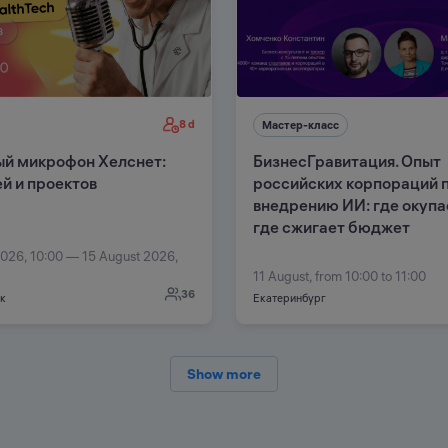
8 d
Мастер-класс
й микрофон Хелснет:
БизнесГравитация. Опыт
ей и проектов
российских корпораций 
внедрению ИИ: где окупае
где сжигает бюджет
2026, 10:00 — 15 August 2026,
11 August, from 10:00 to 11:00
36
к
Екатеринбург
Show more