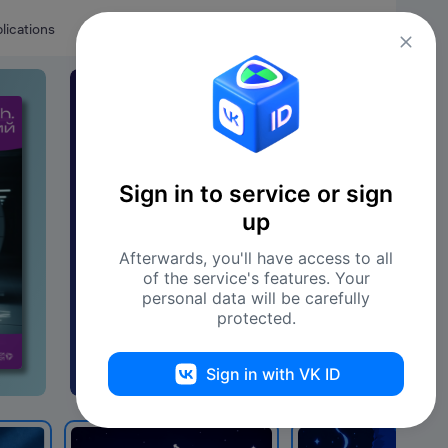
Eng
Log in
lications
Как управлять стартап-командами
N
31.08.26 - 31.08.26
24 д
In
a
pr
ВТБ предлагает программу:
Sign in to service or sign
y
обучение, стажировки, стипендии
up
помощь менторов
Afterwards, you'll have access to all
of the service's features. Your
personal data will be carefully
protected.
Sign in with VK ID