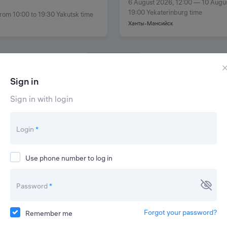
6 August 2026, 12:00 — 10 Augu
19:00 Yekaterinburg time
from 10:00 to 19:30 Yakutsk time
Ханты-Мансийск
Show more
Sign in
Sign in with login
Login
*
Use phone number to log in
Password
*
Forgot your password?
Remember me