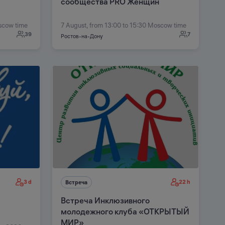
сообщества PRO Женщин
oscow time
7 August, from 13:00 to 15:30 Moscow time
39
7
Ростов-на-Дону
3 d
22 h
Встреча
Встреча Инклюзивного
молодежного клуба «ОТКРЫТЫЙ
МИР»