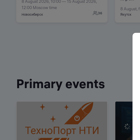
8 August 2026, 10:00 — 15 August 2026,
12:00 Moscow time
8 August, 
36
Новосибирск
Якутск
Primary events