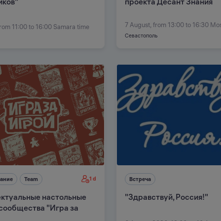
иков"
проекта Десант Знания
7 August, from 13:00 to 16:30 M
from 11:00 to 16:00 Samara time
Севастополь
1 d
ание
Team
Встреча
ктуальные настольные
"Здравствуй, Россия!"
 сообщества "Игра за