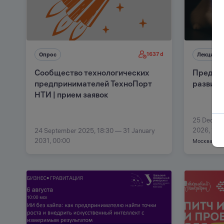
1637 d
Опрос
Лекция
Сообщество технологических
Предлож
предпринимателей ТехноПорт
развити
НТИ | прием заявок
25 Decemb
2026, 11:3
24 September 2025, 18:30 — 31 January
2031, 00:00
Москва