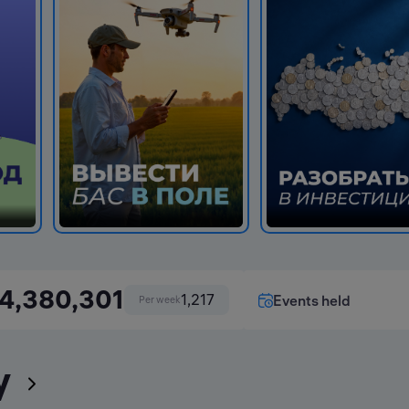
4,380,301
1,217
Events held
Per week
ty