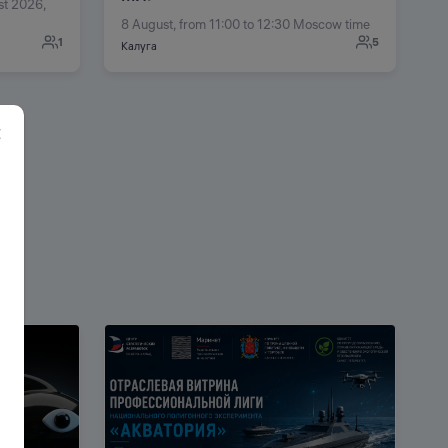
st 2026,
8 August, from 11:00 to 12:30 Moscow time
1
5
Калуга