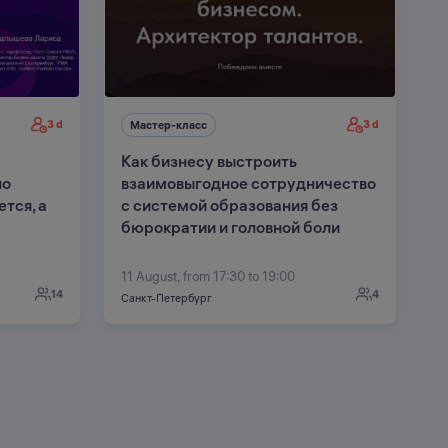
3 d
3 d
Мастер-класс
Как бизнесу выстроить
по
взаимовыгодное сотрудничество
тся, а
с системой образования без
бюрократии и головной боли
11 August, from 17:30 to 19:00
14
4
Санкт-Петербург