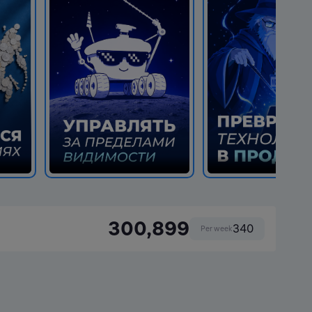
300,899
340
Per week