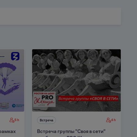
5 h
4 h
Встреча
 рамках
Встреча группы "Своя в сети"