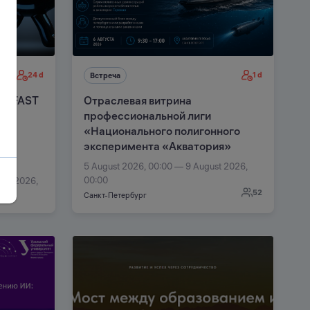
24 d
1 d
Встреча
EO FAST
Отраслевая витрина
профессиональной лиги
«Национального полигонного
эксперимента «Акватория»
5 August 2026, 00:00 — 9 August 2026,
00:00
ber 2026,
52
Санкт-Петербург