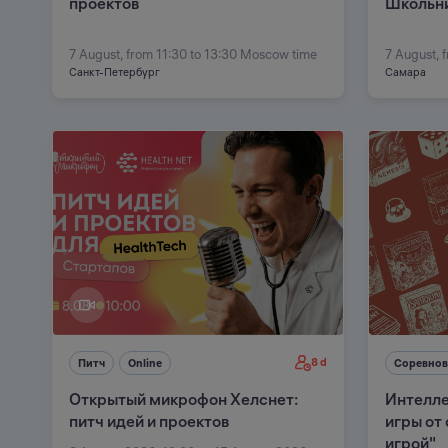
проектов
Школьн
7 August, from 11:30 to 13:30 Moscow time
7 August, 
Санкт-Петербург
Самара
8 d
Питч
Online
Соревнов
Открытый микрофон Хелснет:
Интелле
питч идей и проектов
игры от
игрой"