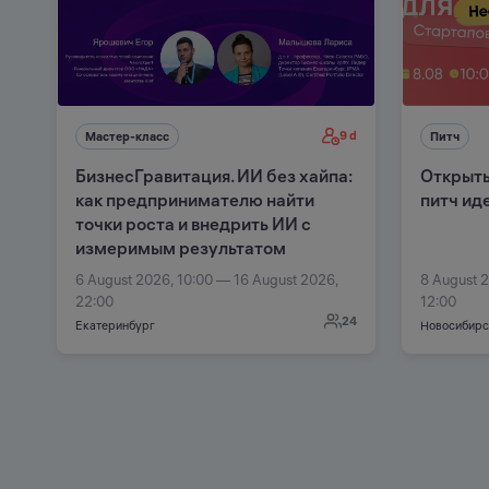
9 d
Мастер-класс
Питч
БизнесГравитация. ИИ без хайпа:
Открыты
как предпринимателю найти
питч ид
точки роста и внедрить ИИ с
измеримым результатом
6 August 2026, 10:00 — 16 August 2026,
8 August 
22:00
12:00
24
Екатеринбург
Новосибирс