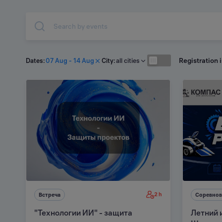
Search by events
Registration 
Dates:
07 Aug - 14 Aug
City:
all cities
2 h
Встреча
Соревнов
"Технологии ИИ" - защита
Летний 