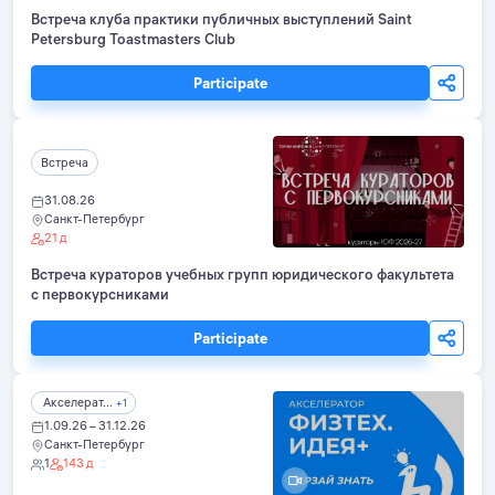
Встреча клуба практики публичных выступлений Saint
Petersburg Toastmasters Club
Participate
Встреча
31.08.26
Санкт-Петербург
21 д
Встреча кураторов учебных групп юридического факультета
с первокурсниками
Participate
Акселерат...
+1
1.09.26 – 31.12.26
Санкт-Петербург
1
143 д