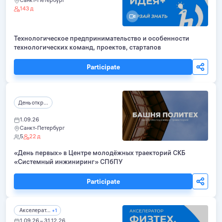
Санкт-Петербург
143 д
Технологическое предпринимательство и особенности
технологических команд, проектов, стартапов
Participate
День откр...
1.09.26
Санкт-Петербург
5
22 д
«День первых» в Центре молодёжных траекторий СКБ
«Системный инжиниринг» СПбПУ
Participate
Акселерат...
+1
1.09.26 – 31.12.26