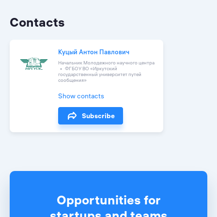
Contacts
Куцый Антон Павлович
Начальник Молодежного научного центра
ФГБОУ ВО «Иркутский
государственный университет путей
сообщения»
Show contacts
Subscribe
Opportunities for
startups and teams