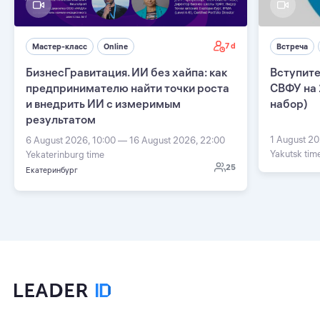
7 d
Мастер-класс
Online
Встреча
БизнесГравитация. ИИ без хайпа: как
Вступите
предпринимателю найти точки роста
СВФУ на 
и внедрить ИИ с измеримым
набор)
результатом
1 August 20
6 August 2026, 10:00 — 16 August 2026, 22:00
Yakutsk tim
Yekaterinburg time
25
Екатеринбург