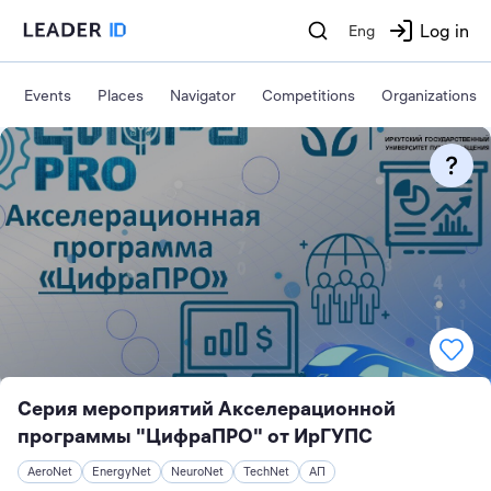
Log in
Eng
Events
Places
Navigator
Competitions
Organizations
Серия мероприятий Акселерационной
программы "ЦифраПРО" от ИрГУПС
AeroNet
EnergyNet
NeuroNet
TechNet
АП