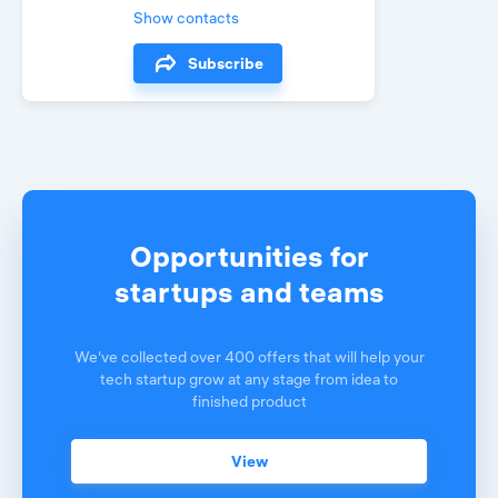
Show contacts
Subscribe
Opportunities for
startups and teams
We've collected over 400 offers that will help your
tech startup grow at any stage from idea to
finished product
View