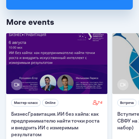
More events
7 d
Мастер-класс
Online
Встреча
БизнесГравитация. ИИ без хайпа: как
Вступите
предпринимателю найти точки роста
СВФУ на 
и внедрить ИИ с измеримым
набор)
результатом