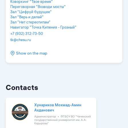
Коворкинг "Твое время"
Переговорная "Возводи мосты"
Зал "Цифруй будущее"
Зал "Верь и делай"
Зал "Нет стереотипам"
Навигатор "Точка Кипения - Грозный"
+7 (932) 312-73-50
tk@chesu.ru
Show on the map
Contacts
Хунариков Мохмад-Амин
Ахданович
Администратор
ФГБОУ ВО "Чеченский
государственный университет им. А.А.
Кадырова"