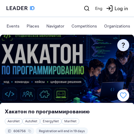
Log in
Eng
Events
Places
Navigator
Competitions
Organizations
Хакатон по программированию
AeroNet
AutoNet
EnergyNet
MariNet
606756
Registration will end in 19 days