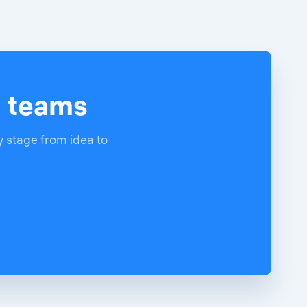
d teams
y stage from idea to