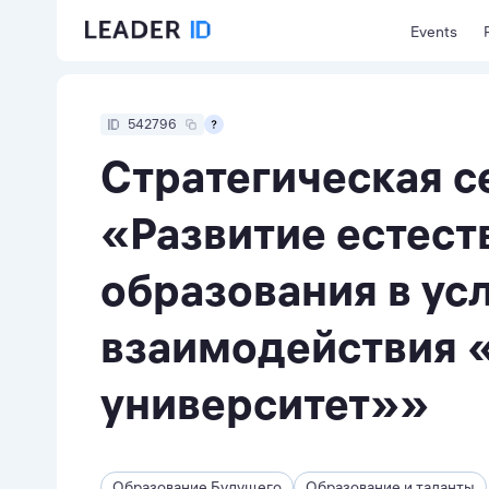
Events
542796
Стратегическая с
«Развитие естест
образования в ус
взаимодействия 
университет»»
Образование Будущего
Образование и таланты