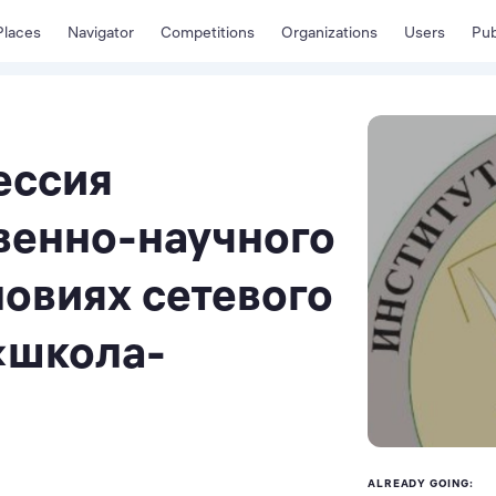
Places
Navigator
Competitions
Organizations
Users
Pub
ессия
венно-научного
ловиях сетевого
«школа-
ALREADY GOING: