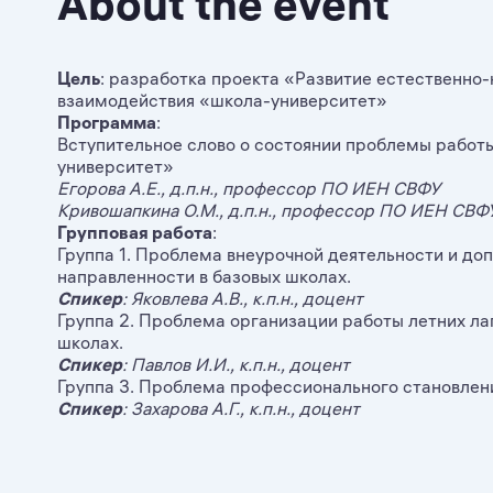
About the event
Цель
: разработка проекта «Развитие естественно-
взаимодействия «школа-университет»
Программа
:
Вступительное слово о состоянии проблемы работы
университет»
Егорова А.Е., д.п.н., профессор ПО ИЕН СВФУ
Кривошапкина О.М., д.п.н., профессор ПО ИЕН СВФ
Групповая работа
:
Группа 1. Проблема внеурочной деятельности и до
направленности в базовых школах.
Спикер
: Яковлева А.В., к.п.н., доцент
Группа 2. Проблема организации работы летних ла
школах.
Спикер
:
Павлов И.И., к.п.н., доцент
Группа 3. Проблема профессионального становлени
Спикер
: Захарова А.Г., к.п.н., доцент