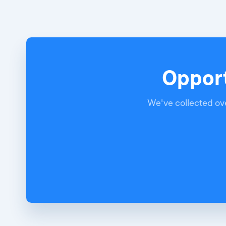
Opport
We've collected ove