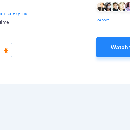
осова Якутск
Report
 time
Watch 