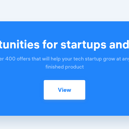
unities for startups an
r 400 offers that will help your tech startup grow at an
finished product
View