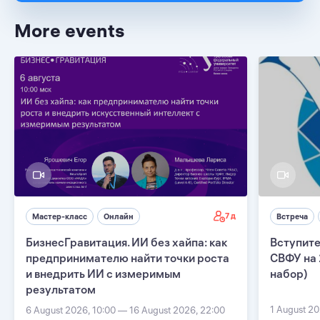
More events
7 д
Мастер-класс
Онлайн
Встреча
БизнесГравитация. ИИ без хайпа: как
Вступите
предпринимателю найти точки роста
СВФУ на 
и внедрить ИИ с измеримым
набор)
результатом
1 August 20
6 August 2026, 10:00 — 16 August 2026, 22:00