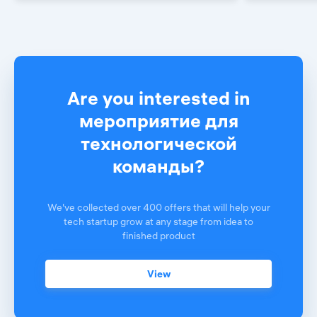
Are you interested in
мероприятие для
технологической
команды?
We've collected over 400 offers that will help your
tech startup grow at any stage from idea to
finished product
View