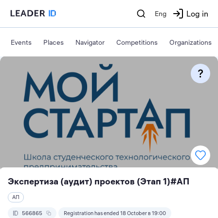
Log in
Eng
Events
Places
Navigator
Competitions
Organizations
Экспертиза (аудит) проектов (Этап 1)#АП
АП
566865
Registration has ended 18 October в 19:00