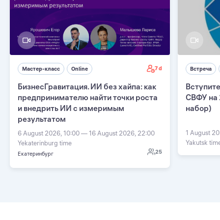
7 d
Мастер-класс
Online
Встреча
БизнесГравитация. ИИ без хайпа: как
Вступите
предпринимателю найти точки роста
СВФУ на 
и внедрить ИИ с измеримым
набор)
результатом
1 August 20
6 August 2026, 10:00 — 16 August 2026, 22:00
Yakutsk tim
Yekaterinburg time
25
Екатеринбург