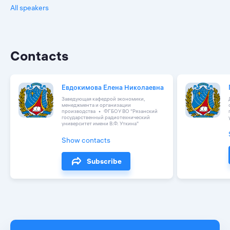
All speakers
Contacts
Евдокимова Елена Николаевна
Заведующая кафедрой экономики,
менеджмента и организации
производства
ФГБОУ ВО "Рязанский
государственный радиотехнический
университет имени В.Ф. Уткина"
Show contacts
Subscribe