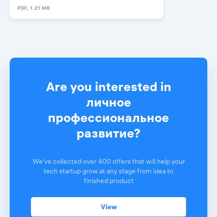
PDF, 1.21 MB
Are you interested in
личное
профессиональное
развитие?
We've collected over 400 offers that will help your
tech startup grow at any stage from idea to
finished product
View