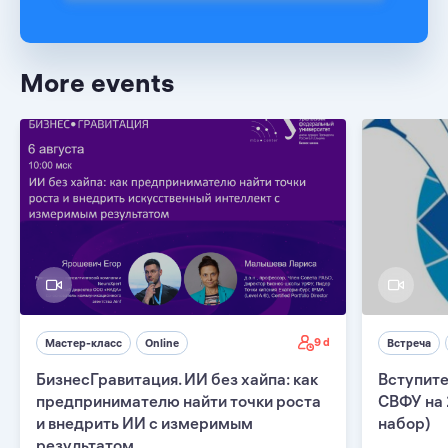
More events
9 d
Мастер-класс
Online
Встреча
БизнесГравитация. ИИ без хайпа: как
Вступите
предпринимателю найти точки роста
СВФУ на 
и внедрить ИИ с измеримым
набор)
результатом