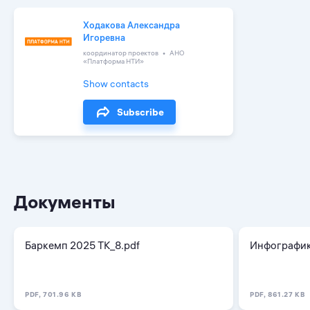
Ходакова Александра
Игоревна
координатор проектов
АНО
«Платформа НТИ»
Show contacts
Subscribe
Документы
Баркемп 2025 ТК_8.pdf
Инфографика
PDF, 701.96 KB
PDF, 861.27 KB