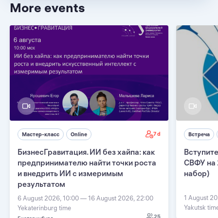
More events
7 d
Мастер-класс
Online
Встреча
БизнесГравитация. ИИ без хайпа: как
Вступите
предпринимателю найти точки роста
СВФУ на 
и внедрить ИИ с измеримым
набор)
результатом
1 August 20
6 August 2026, 10:00 — 16 August 2026, 22:00
Yakutsk tim
Yekaterinburg time
25