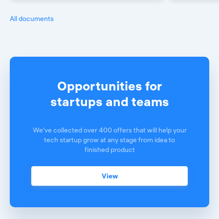
All documents
Opportunities for
startups and teams
We've collected over 400 offers that will help your
tech startup grow at any stage from idea to
finished product
View