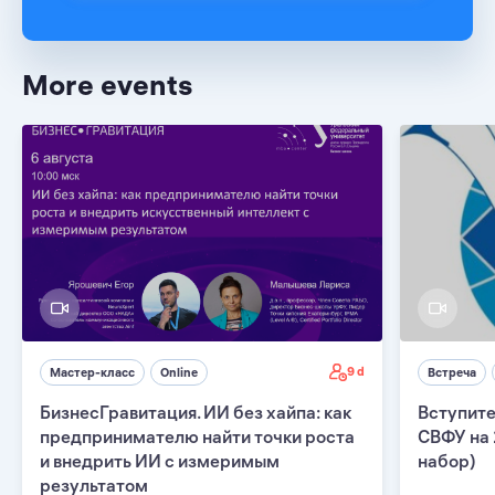
More events
9 d
Мастер-класс
Online
Встреча
БизнесГравитация. ИИ без хайпа: как
Вступите
предпринимателю найти точки роста
СВФУ на 
и внедрить ИИ с измеримым
набор)
результатом