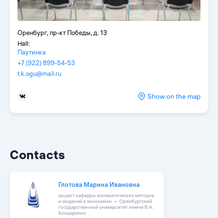
Оренбург, пр-кт Победы, д. 13
Hall:
Паутинка
+7 (922) 899-54-53
t.k.ogu@mail.ru
Show on the map
Contacts
Глотова Марина Ивановна
доцент кафедры математических методов
и моделей в экономике
Оренбургский
государственный университет имени В.А.
Бондаренко