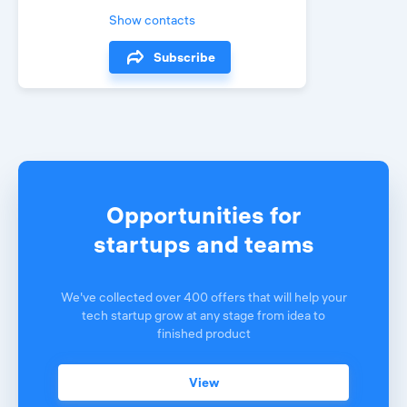
Show contacts
Subscribe
Opportunities for
startups and teams
We've collected over 400 offers that will help your
tech startup grow at any stage from idea to
finished product
View