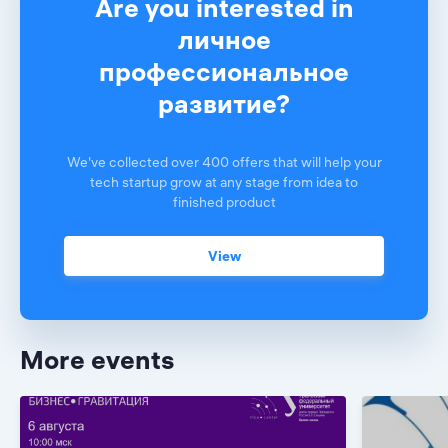
Are you interested in
личное
профессиональное
развитие?
We've collected over 400 offers that will help your
tech startup grow at any stage from idea to
finished product
View
More events