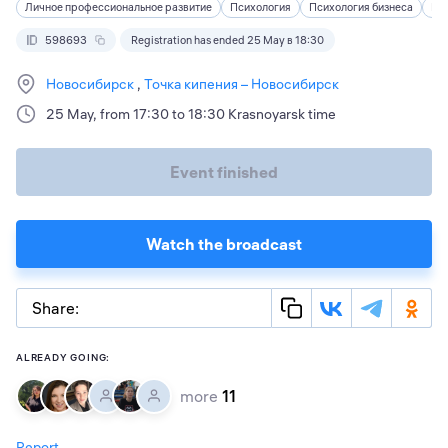
Личное профессиональное развитие
Психология
Психология бизнеса
Пс
598693
Registration has ended 25 May в 18:30
Новосибирск
Точка кипения – Новосибирск
25 May, from 17:30 to 18:30 Krasnoyarsk time
Event finished
Watch the broadcast
Share:
ALREADY GOING:
more
11
Report