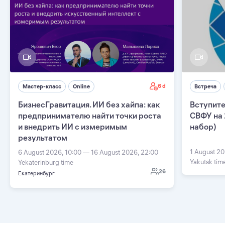
6 d
Мастер-класс
Online
Встреча
БизнесГравитация. ИИ без хайпа: как
Вступите
предпринимателю найти точки роста
СВФУ на 
и внедрить ИИ с измеримым
набор)
результатом
1 August 20
6 August 2026, 10:00 — 16 August 2026, 22:00
Yakutsk tim
Yekaterinburg time
26
Екатеринбург