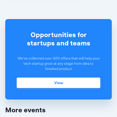
Opportunities for
startups and teams
We've collected over 400 offers that will help your
tech startup grow at any stage from idea to
finished product
View
More events