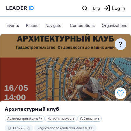
Log in
Eng
Events
Places
Navigator
Competitions
Organizations
Архитектурный клуб
Архитектурный дизайн
История искусств
Урбанистика
601728
Registration has ended 16 May в 16:00