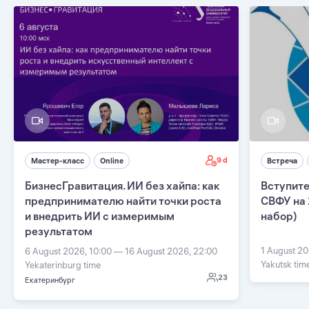
9 d
Мастер-класс
Online
Встреча
БизнесГравитация. ИИ без хайпа: как
Вступите
предпринимателю найти точки роста
СВФУ на 
и внедрить ИИ с измеримым
набор)
результатом
1 August 20
6 August 2026, 10:00 — 16 August 2026, 22:00
Yakutsk tim
Yekaterinburg time
23
Екатеринбург