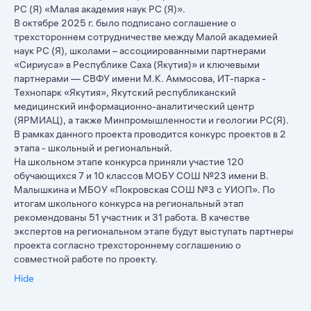
РС (Я) «Малая академия наук РС (Я)».
В октябре 2025 г. было подписано соглашение о
трехстороннем сотрудничестве между Малой академией
наук РС (Я), школами – ассоциированными партнерами
«Сириуса» в Республике Саха (Якутия)» и ключевыми
партнерами — СВФУ имени М.К. Аммосова, ИТ-парка -
Технопарк «Якутия», Якутский республиканский
медицинский информационно-аналитический центр
(ЯРМИАЦ), а также Минпромышленности и геологии РС(Я).
В рамках данного проекта проводится конкурс проектов в 2
этапа - школьный и региональный.
На школьном этапе конкурса приняли участие 120
обучающихся 7 и 10 классов МОБУ СОШ №23 имени В.
Малышкина и МБОУ «Покровская СОШ №3 с УИОП». По
итогам школьного конкурса на региональный этап
рекомендованы 51 участник и 31 работа. В качестве
экспертов на региональном этапе будут выступать партнеры
проекта согласно трехстороннему соглашению о
совместной работе по проекту.
Hide