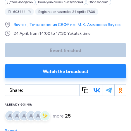
Дети и молодёжь
Коммуникация и выступления
Образование
603444
Registration has ended 24 April в 17:30
Якутск
Точка кипения СВФУ им. М.К. Аммосова Якутск
24 April, from 14:00 to 17:30 Yakutsk time
Event finished
Watch the broadcast
Share:
ALREADY GOING:
more
25
Report