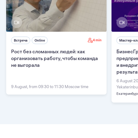
4 min
Встреча
Online
Мастер-кл
Рост без сломанных людей: как
БизнесГр
организовать работу, чтобы команда
предприн
не выгорала
и внедри
результ
6 August 20
9 August, from 09:30 to 11:30 Moscow time
Yekaterinbu
Екатеринбур