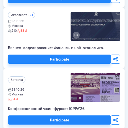
Акселерат...
+1
28.10.26
Москва
210
83 d
Бизнес-моделирование: Финансы и unit-экономика.
Participate
Встреча
29.10.26
Москва
84 d
Конференционный ужин-фуршет ICPPA'26
Participate