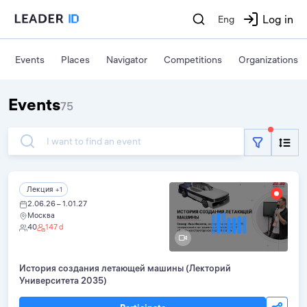
Log in
Eng
Events
Places
Navigator
Competitions
Organizations
Events
75
I want to find an event
Лекция
+1
2.06.26 – 1.01.27
Москва
40
147 d
История создания летающей машины (Лекторий
Университета 2035)