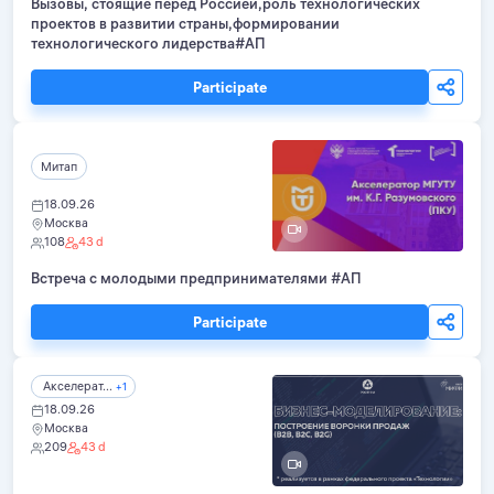
Вызовы, стоящие перед Россией,роль технологических
проектов в развитии страны,формировании
технологического лидерства#АП
Participate
Митап
18.09.26
Москва
108
43 d
Встреча с молодыми предпринимателями #АП
Participate
Акселерат...
+1
18.09.26
Москва
209
43 d