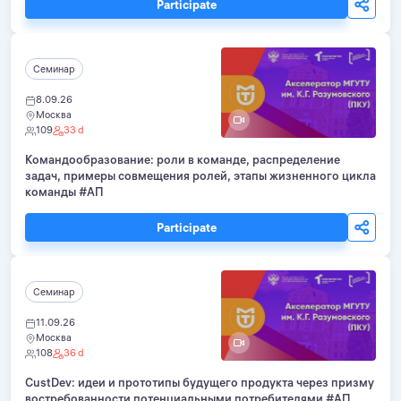
Participate
Семинар
8.09.26
Москва
109
33 d
Командообразование: роли в команде, распределение
задач, примеры совмещения ролей, этапы жизненного цикла
команды #АП
Participate
Семинар
11.09.26
Москва
108
36 d
CustDev: идеи и прототипы будущего продукта через призму
востребованности потенциальными потребителями #АП