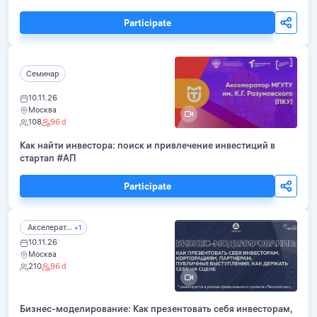
Participate
Семинар
10.11.26
Москва
108
96 d
Как найти инвестора: поиск и привлечение инвестиций в
стартап #АП
Participate
Акселерат...
+1
10.11.26
Москва
210
96 d
Бизнес-моделирование: Как презентовать себя инвесторам,