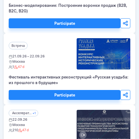
Бизнес-моделирование: Построение воронки продаж (B2B,
B2C, B2G)
Participate
Встреча
21.09.26 – 22.09.26
Москва
1
47 d
Фестиваль интерактивных реконструкций «Русская усадьба:
из прошлого в будущее»
Participate
Акселерат...
+1
22.09.26
Москва
210
47 d