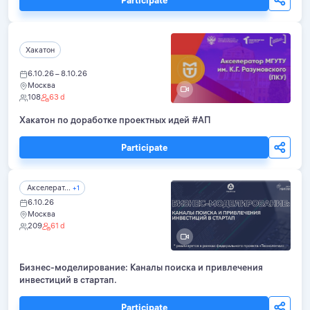
Participate
Хакатон
6.10.26 – 8.10.26
Москва
108
63 d
Хакатон по доработке проектных идей #АП
Participate
Акселерат...
+1
6.10.26
Москва
209
61 d
Бизнес-моделирование: Каналы поиска и привлечения
инвестиций в стартап.
Participate