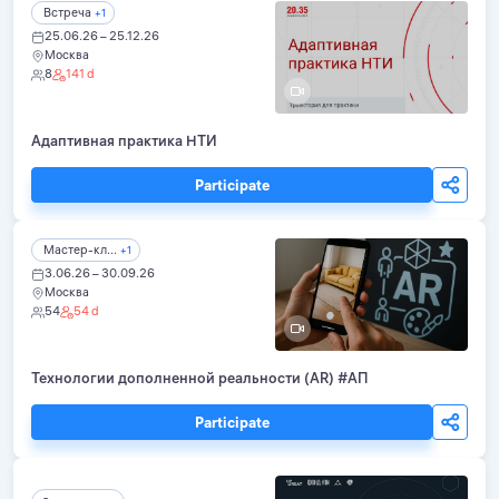
Встреча
+1
25.06.26 – 25.12.26
Москва
8
141 d
Адаптивная практика НТИ
Participate
Мастер-кл...
+1
3.06.26 – 30.09.26
Москва
54
54 d
Технологии дополненной реальности (AR) #АП
Participate