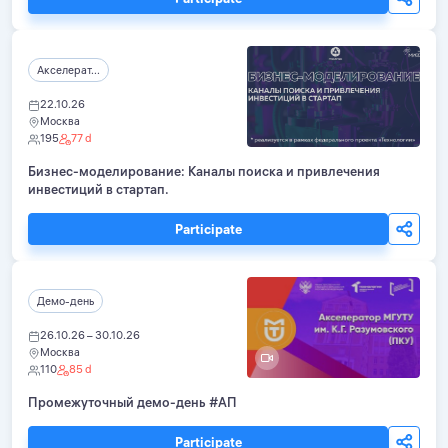
Акселерат...
22.10.26
Москва
195
77 d
Бизнес-моделирование: Каналы поиска и привлечения
инвестиций в стартап.
Participate
Демо-день
26.10.26 – 30.10.26
Москва
110
85 d
Промежуточный демо-день #АП
Participate