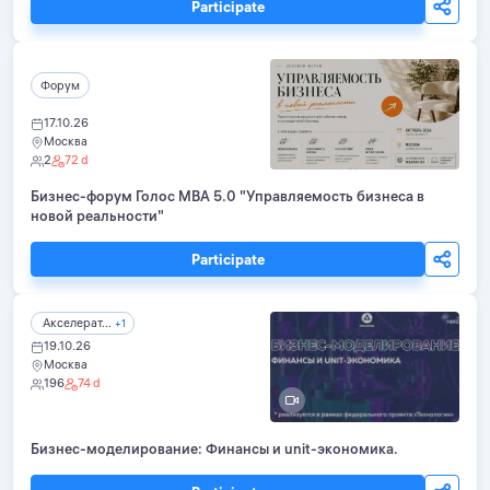
Participate
Форум
17.10.26
Москва
2
72 d
Бизнес-форум Голос МВА 5.0 "Управляемость бизнеса в
новой реальности"
Participate
Акселерат...
+1
19.10.26
Москва
196
74 d
Бизнес-моделирование: Финансы и unit-экономика.