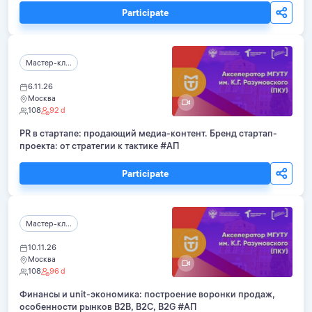
Participate
Мастер-кл...
6.11.26
Москва
108
92 d
PR в стартапе: продающий медиа-контент. Бренд стартап-
проекта: от стратегии к тактике #АП
Participate
Мастер-кл...
10.11.26
Москва
108
96 d
Финансы и unit-экономика: построение воронки продаж,
особенности рынков B2B, B2C, B2G #АП