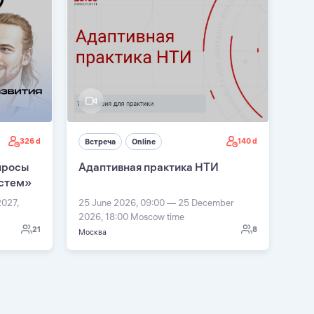
326 d
140 d
Встреча
Online
просы
Адаптивная практика НТИ
истем»
2027,
25 June 2026, 09:00 — 25 December
2026, 18:00 Moscow time
21
8
Москва