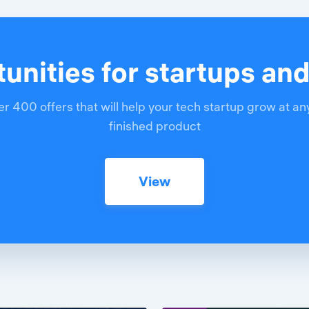
unities for startups an
r 400 offers that will help your tech startup grow at an
finished product
View