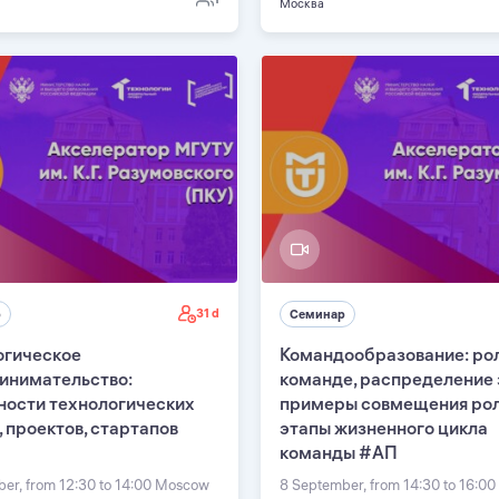
Москва
31 d
р
Семинар
огическое
Командообразование: рол
инимательство:
команде, распределение 
ности технологических
примеры совмещения рол
 проектов, стартапов
этапы жизненного цикла
команды #АП
er, from 12:30 to 14:00 Moscow
8 September, from 14:30 to 16:0