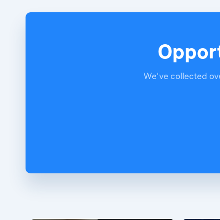
Opport
We've collected ove