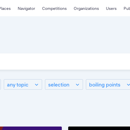
Places
Navigator
Competitions
Organizations
Users
Pub
any topic
selection
boiling points