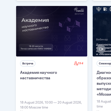
13 d
Встреча
Семина
Академия научного
Диагно
наставничества
образо
выпуск
методи
«Мозаи
18 August
18 August 2026, 10:00 — 20 August 2026,
time
18:00 Moscow time