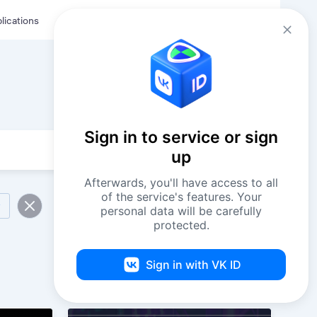
Eng
Log in
lications
Sign in to service or sign
up
Afterwards, you'll have access to all
of the service's features. Your
personal data will be carefully
protected.
Sign in with VK ID
77 events
By date