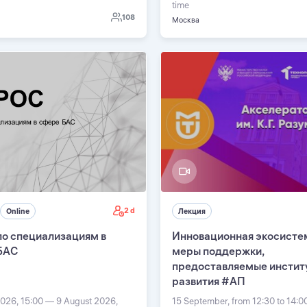
time
108
Москва
2 d
Online
Лекция
по специализациям в
Инновационная экосисте
БАС
меры поддержки,
предоставляемые инстит
развития #АП
026, 15:00 — 9 August 2026,
15 September, from 12:30 to 14: