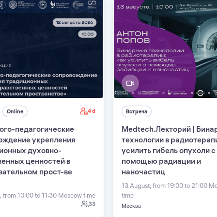
4 d
Online
Встреча
ого-педагогические
Medtech.Лекторий | Бина
ождение укрепления
технологии в радиотерапи
ионных духовно-
усилить гибель опухоли с
венных ценностей в
помощью радиации и
вательном прост-ве
наночастиц
13 August, from 19:00 to 21:00 
, from 10:00 to 11:30 Moscow time
time
33
Москва