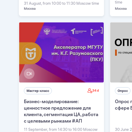
time
31 August, from 10:00 to 11:30 Moscow time
Москва
Москва
34 d
Мастер-класс
Опрос
Бизнес-моделирование:
Опрос 
ценностное предложение для
сфере 
клиента, сегментация ЦА, работа
с целевыми рынками #АП
11 September, from 14:30 to 16:00 Moscow
30 June 2