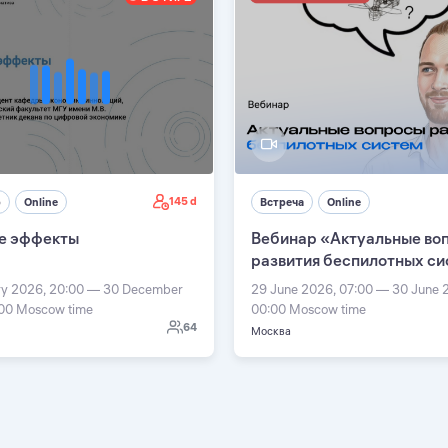
145 d
р
Online
Встреча
Online
е эффекты
Вебинар «Актуальные во
развития беспилотных с
ry 2026, 20:00 — 30 December
29 June 2026, 07:00 — 30 June 
:00 Moscow time
00:00 Moscow time
64
Москва