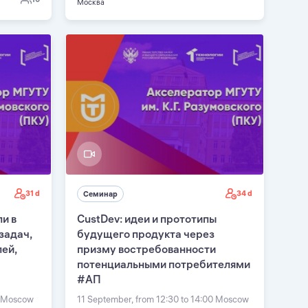
Москва
31 d
34 d
Семинар
и в
CustDev: идеи и прототипы
задач,
будущего продукта через
ей,
призму востребованности
потенциальными потребителями
#АП
0 Moscow
11 September, from 12:30 to 14:00 Moscow