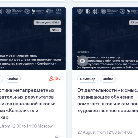
10 d
р
Online
Семинар
Online
стика метапредметных
От деятельности – к смысл
вательных результатов
развивающее обучение
ников начальной школы:
помогает школьникам по
ки «Конфликт» и
художественное произве
ка»
, from 12:00 to 14:00 Moscow
27 August, from 12:00 to 14:00
1