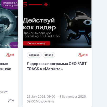
6 d
24 d
Встреча
Online
рные
Лидерская программа CEO FAST
и: как
TRACK в «Магните»
Moscow
28 July 2026, 09:00 — 1 September 2026,
6
09:00 Moscow time