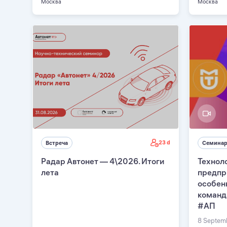
Москва
Москва
23 d
Встреча
Семина
Радар Автонет — 4\2026. Итоги
Технол
лета
предпр
особен
команд,
#АП
8 Septemb