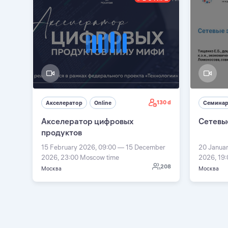
130 d
Акселератор
Online
Семина
Акселератор цифровых
Сетевы
продуктов
15 February 2026, 09:00 — 15 December
20 Janua
2026, 23:00 Moscow time
2026, 19
208
Москва
Москва