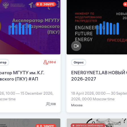
В ЭФИРЕ
130 d
атор
Опрос
атор МГУТУ им. К.Г.
ENERGYNET.LAB НОВЫЙ
вского (ПКУ) #АП
2026-2027
026, 10:00 — 15 December 2026,
18 April 2026, 00:00 — 30 Sept
scow time
2026, 00:00 Moscow time
108
Москва
В ЭФИРЕ