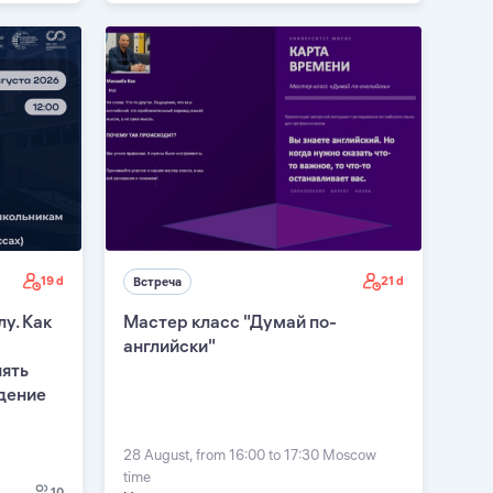
19 d
21 d
Встреча
у. Как
Мастер класс "Думай по-
английски"
нять
дение
28 August, from 16:00 to 17:30 Moscow
time
10