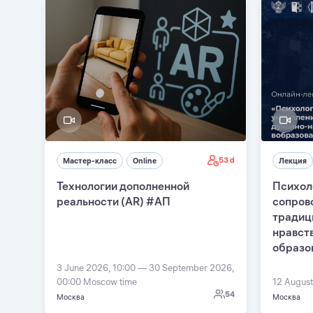
53 d
Мастер-класс
Online
Лекция
Технологии дополненной
Психол
реальности (AR) #АП
сопров
традиц
нравст
образо
3 June 2026, 10:00 — 30 September 2026,
00:00 Moscow time
12 August
54
Москва
Москва