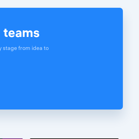
d teams
y stage from idea to