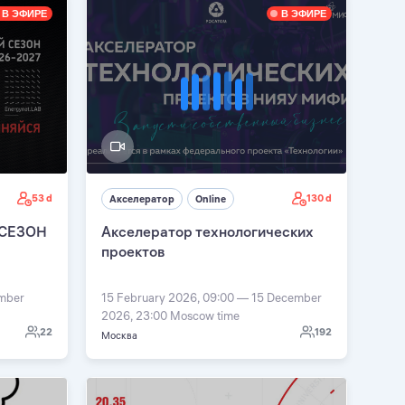
В ЭФИРЕ
В ЭФИРЕ
53 d
130 d
Акселератор
Online
 СЕЗОН
Акселератор технологических
проектов
ember
15 February 2026, 09:00 — 15 December
2026, 23:00 Moscow time
22
192
Москва