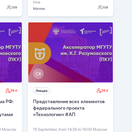
time
109
108
Москва
38 d
38 d
Лекция
ма РФ:
Представление всех элементов
федерального проекта
утами
«Технологии» #АП
00 Moscow
15 September, from 14:30 to 16:00 Moscow