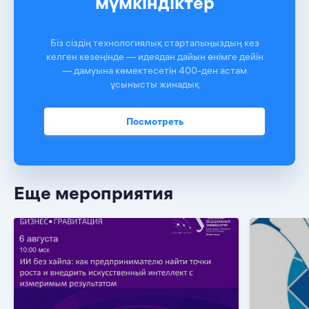
мүмкіндіктер
Біз сіздің технологиялық стартапыңыздың кез
келген кезеңінде — идеядан дайын өнімге дейін
— дамуына көмектесетін 400-ден астам
ұсынысты жинадық
Посмотреть
Еще мероприятия