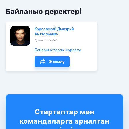
Байланыс деректері
Карловский Дмитрий
Анатольевич
Дракон
HyOO
Байланыстарды көрсету
Жазылу
Стартаптар мен
командаларға арналған