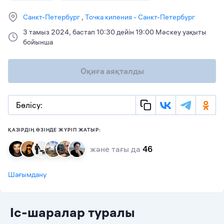
Санкт-Петербург
Точка кипения - Санкт-Петербург
3 тамыз 2024, бастап 10:30 дейін 19:00 Мәскеу уақыты
бойынша
Оқиға аяқталды
Бөлісу:
ҚАЗІРДІҢ ӨЗІНДЕ ЖҮРІП ЖАТЫР:
және тағы да
46
Шағымдану
Іс-шаралар туралы