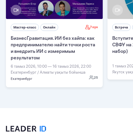
7 күн
Мастер-класс
Онлайн
Встреча
БизнесГравитация. ИИ без хайпа: как
Вступите
предпринимателю найти точки роста
СВФУ на 
и внедрить ИИ с измеримым
набор)
результатом
1 тамыз 20
6 тамыз 2026, 10:00 — 16 тамыз 2026, 22:00
Якутск уа
Екатеринбург / Алматы уақыты бойынша
25
Екатеринбург