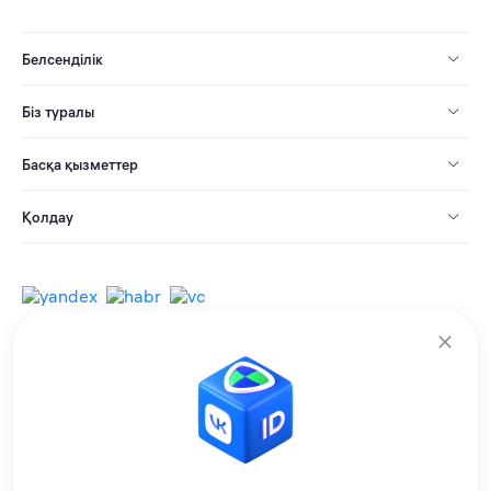
Белсенділік
Біз туралы
Басқа қызметтер
Қолдау
© 2013-2026 Барлық құқықтар қорғалған.
Қолдану ережелері
Жеке деректерді өңдеу саясаты
Мы используем cookie-файлы, чтобы улучшать сервисы для вас.