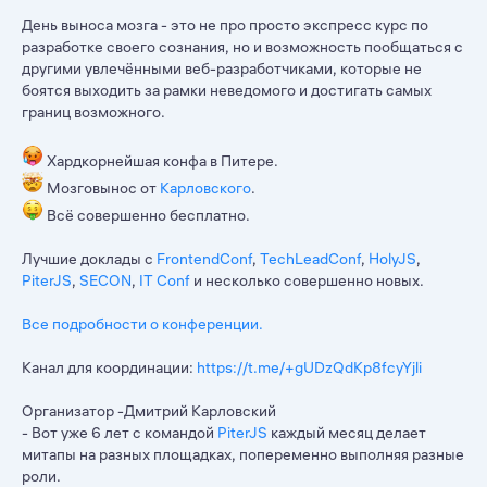
День выноса мозга - это не про просто экспресс курс по
разработке своего сознания, но и возможность пообщаться с
другими увлечёнными веб-разработчиками, которые не
боятся выходить за рамки неведомого и достигать самых
границ возможного.
Хардкорнейшая конфа в Питере.
Мозговынос от
Карловского
.
Всё совершенно бесплатно.
Лучшие доклады с
FrontendConf
,
TechLeadConf
,
HolyJS
,
PiterJS
,
SECON
,
IT Conf
и несколько совершенно новых.
Все подробности о конференции.
Канал для координации:
https://t.me/+gUDzQdKp8fcyYjli
Организатор -Дмитрий Карловский
- Вот уже 6 лет с командой
PiterJS
каждый месяц делает
митапы на разных площадках, попеременно выполняя разные
роли.