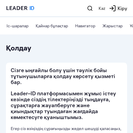
Кіру
Kaz
Іс-шаралар
Қайнар бұлақтар
Навигатор
Жарыстар
Ұ
Қолдау
Сізге ыңғайлы болу үшін тәулік бойы
тұтынушыларға қолдау көрсету қызметі
бар.
Leader–ID платформасымен жұмыс істеу
кезінде сіздің тілектеріңізді тыңдауға,
сұрақтарға жауапберуге және
қиындықтар туындаған жағдайда
көмектесуге қуаныштымыз.
Егер сіз өзіңіздің сұрағыңызды жедел шешуді қаласаңыз,