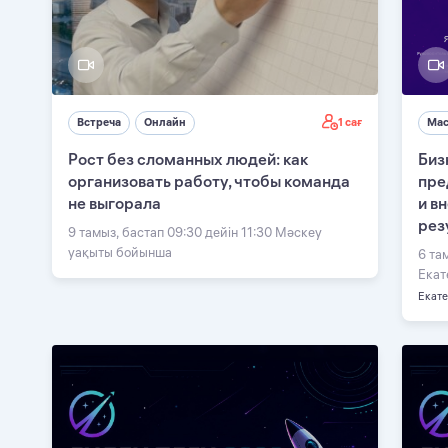
1 сағ
Встреча
Онлайн
Мас
Рост без сломанных людей: как
Биз
организовать работу, чтобы команда
пре
не выгорала
и в
рез
9 тамыз, бастап 09:30 дейін 11:30 Мәскеу
уақыты бойынша
6 та
Екат
Екат