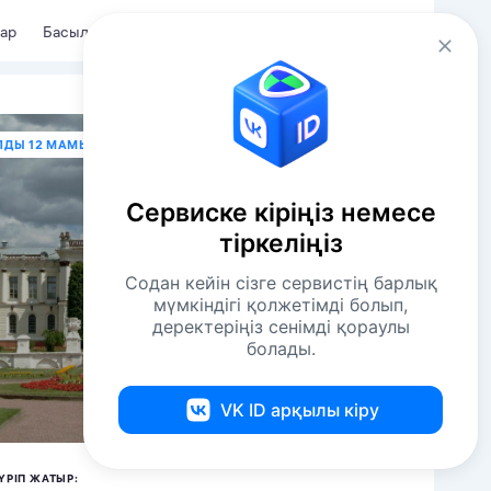
Kaz
Кіру
ар
Басылымдар
ЛДЫ 12 МАМЫР В 13:00
Сервиске кіріңіз немесе
тіркеліңіз
Содан кейін сізге сервистің барлық
мүмкіндігі қолжетімді болып,
деректеріңіз сенімді қораулы
болады.
VK ID арқылы кіру
ҮРІП ЖАТЫР: