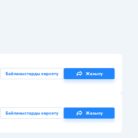
Байланыстарды көрсету
Жазылу
Байланыстарды көрсету
Жазылу