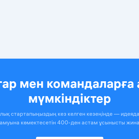
тар мен командаларға 
мүмкіндіктер
иялық стартапыңыздың кез келген кезеңінде — идеяда
амуына көмектесетін 400-ден астам ұсынысты жин