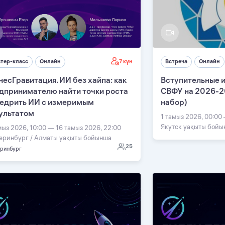
7 күн
тер-класс
Онлайн
Встреча
Онлайн
несГравитация. ИИ без хайпа: как
Вступительные 
дпринимателю найти точки роста
СВФУ на 2026-20
недрить ИИ с измеримым
набор)
ультатом
1 тамыз 2026, 00:00
Якутск уақыты бойы
мыз 2026, 10:00 — 16 тамыз 2026, 22:00
еринбург / Алматы уақыты бойынша
25
еринбург