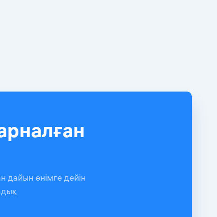
арналған
н дайын өнімге дейін
адық