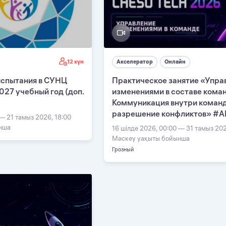
12 күн
Акселератор
Онлайн
испытания в СУНЦ
Практическое занятие «Упра
27 учебный год (доп.
изменениями в составе кома
Коммуникация внутри команд
разрешение конфликтов» #А
 — 21 тамыз 2026, 18:00
нша
16 шілде 2026, 00:00 — 31 тамыз 202
Мәскеу уақыты бойынша
Грозный