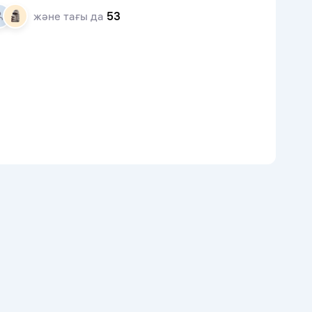
және тағы да
53