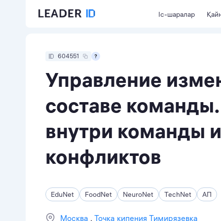
Іс-шаралар
Қайн
604551
Управление изме
составе команды
внутри команды 
конфликтов
EduNet
FoodNet
NeuroNet
TechNet
АП
Москва
Точка кипения Тимирязевка