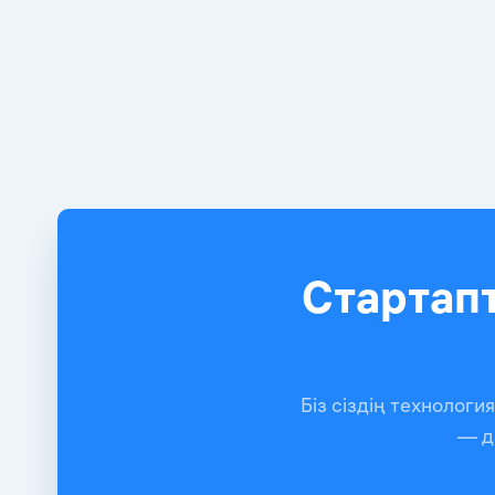
Стартап
Біз сіздің технолог
— д