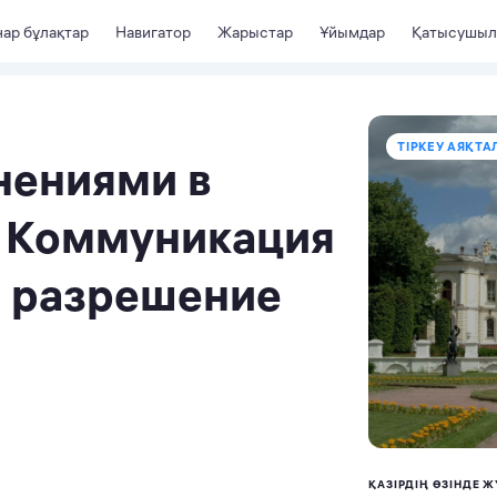
ар бұлақтар
Навигатор
Жарыстар
Ұйымдар
Қатысушыл
ТІРКЕУ АЯҚТА
нениями в
. Коммуникация
и разрешение
ҚАЗІРДІҢ ӨЗІНДЕ Ж