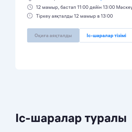
12 мамыр, бастап 11:00 дейін 13:00 Мәск
Тіркеу аяқталды 12 мамыр в 13:00
Оқиға аяқталды
Іс-шаралар тізімі
Іс-шаралар туралы