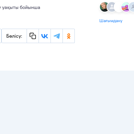
еу уақыты бойынша
Шағымдану
Бөлісу: