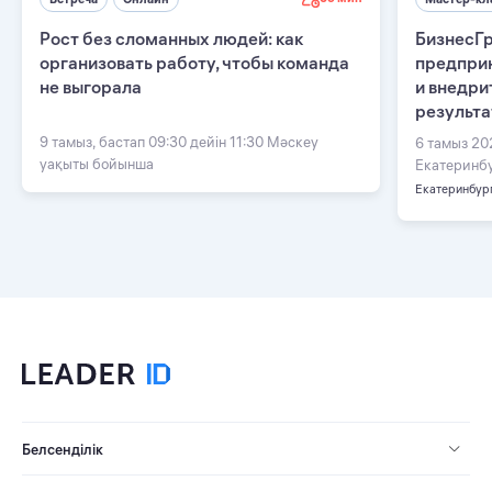
Рост без сломанных людей: как
БизнесГр
организовать работу, чтобы команда
предприн
не выгорала
и внедри
результ
9 тамыз, бастап 09:30 дейін 11:30 Мәскеу
6 тамыз 20
уақыты бойынша
Екатеринбу
Екатеринбур
Белсенділік