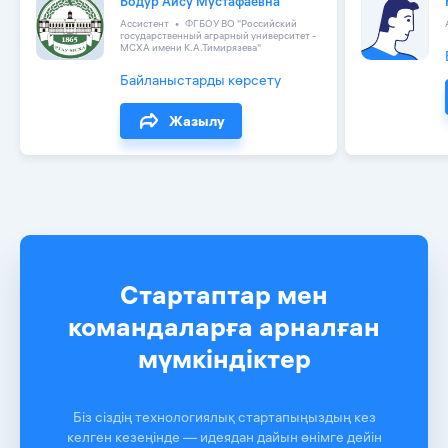
Бодур Айсу Мустафаевна
Ассистент
ФГБОУ ВО "Российский
государственный аграрный университет -
МСХА имени К.А.Тимирязева"
Байланыстарды көрсету
Жазылу
Стартаптар мен
командаларға арналған
мүмкіндіктер
Біз сіздің технологиялық стартапыңыздың кез
келген кезеңінде — идеядан дайын өнімге дейін