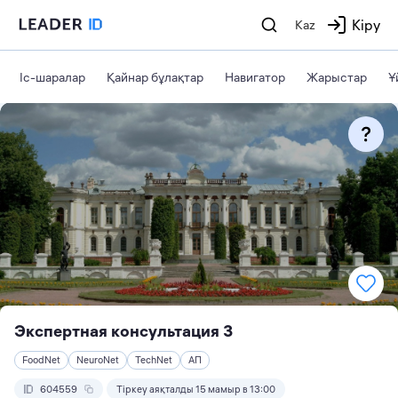
Кіру
Kaz
Іс-шаралар
Қайнар бұлақтар
Навигатор
Жарыстар
Ұ
Экспертная консультация 3
FoodNet
NeuroNet
TechNet
АП
604559
Тіркеу аяқталды 15 мамыр в 13:00