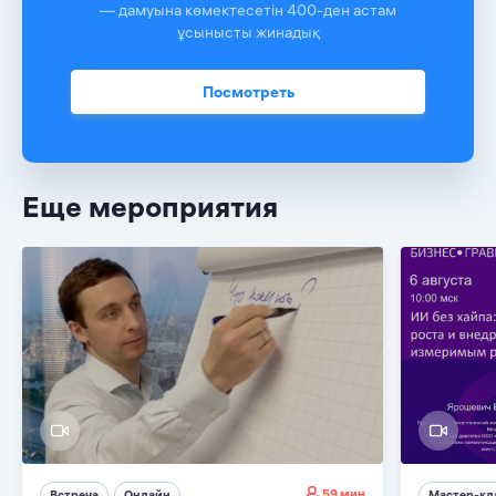
— дамуына көмектесетін 400-ден астам
ұсынысты жинадық
Посмотреть
Еще мероприятия
59 мин
Встреча
Онлайн
Мастер-кл