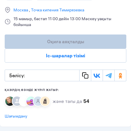
Москва
Точка кипения Тимирязевка
15 мамыр, бастап 11:00 дейін 13:00 Мәскеу уақыты
бойынша
Оқиға аяқталды
Іс-шаралар тізімі
Бөлісу:
ҚАЗІРДІҢ ӨЗІНДЕ ЖҮРІП ЖАТЫР:
және тағы да
54
Шағымдану