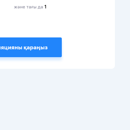
және тағы да
1
ляцияны қараңыз