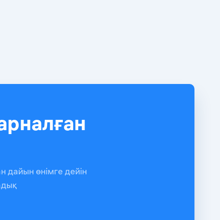
арналған
н дайын өнімге дейін
адық