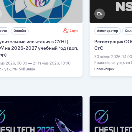
12 күн
реча
Онлайн
Акселератор
Онл
упительные испытания в СУНЦ
Регистрация ОО
У на 2026-2027 учебный год (доп.
СтС
ор)
30 шілде 2026, 14:0
Красноярск уақыты
мыз 2026, 00:00 — 21 тамыз 2026, 18:00
ск уақыты бойынша
Новосибирск