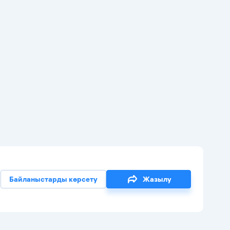
Байланыстарды көрсету
Жазылу