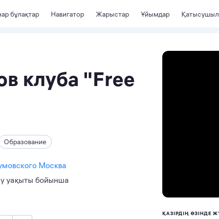
ар бұлақтар
Навигатор
Жарыстар
Ұйымдар
Қатысушыл
ов клуба "Free
Образование
зумовского Москва
еу уақыты бойынша
ҚАЗІРДІҢ ӨЗІНДЕ Ж