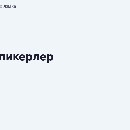
о языка
спикерлер