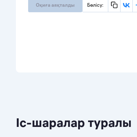
Оқиға аяқталды
Бөлісу:
Іс-шаралар туралы