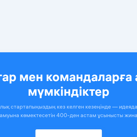
тар мен командаларға 
мүмкіндіктер
иялық стартапыңыздың кез келген кезеңінде — идеяда
амуына көмектесетін 400-ден астам ұсынысты жин