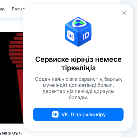
Kaz
Кіру
ар
Басылымдар
Сервиске кіріңіз немесе
тіркеліңіз
Содан кейін сізге сервистің барлық
мүмкіндігі қолжетімді болып,
деректеріңіз сенімді қораулы
болады.
VK ID арқылы кіру
ҮРІП ЖАТЫР: