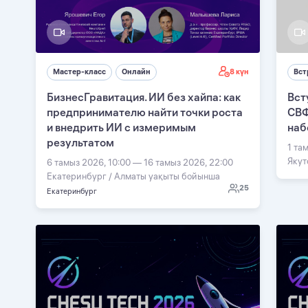
8 күн
Мастер-класс
Онлайн
Вст
БизнесГравитация. ИИ без хайпа: как
Вст
предпринимателю найти точки роста
СВФ
и внедрить ИИ с измеримым
наб
результатом
1 та
Якут
6 тамыз 2026, 10:00 — 16 тамыз 2026, 22:00
Екатеринбург / Алматы уақыты бойынша
25
Екатеринбург