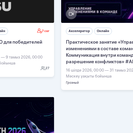
7 сағ
айн
Акселератор
Онлайн
О для победителей
Практическое занятие «Упра
изменениями в составе кома
Коммуникация внутри команд
0 — 9 тамыз 2026, 00:00
разрешение конфликтов» #А
 бойынша
27
16 шілде 2026, 00:00 — 31 тамыз 202
Мәскеу уақыты бойынша
Грозный