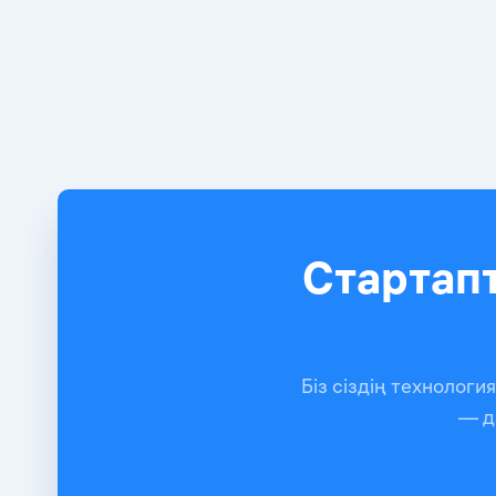
Стартап
Біз сіздің технолог
— д