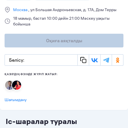
Москва
ул Большая Андроньевская, д. 17А, Дом Терры
18 мамыр, бастап 10:00 дейін 21:00 Мәскеу уақыты
бойынша
Оқиға аяқталды
Бөлісу:
ҚАЗІРДІҢ ӨЗІНДЕ ЖҮРІП ЖАТЫР:
Шағымдану
Іс-шаралар туралы