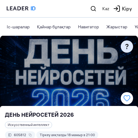
Кіру
Kaz
Іс-шаралар
Қайнар бұлақтар
Навигатор
Жарыстар
Ұ
ДЕНЬ НЕЙРОСЕТЕЙ 2026
Искусственный интеллект
605812
Тіркеу аяқталды 18 мамыр в 21:00