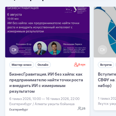
8 күн
Мастер-класс
Онлайн
Встреча
БизнесГравитация. ИИ без хайпа: как
Вступите
предпринимателю найти точки роста
СВФУ на 
и внедрить ИИ с измеримым
набор)
результатом
1 тамыз 20
6 тамыз 2026, 10:00 — 16 тамыз 2026, 22:00
Якутск уа
Екатеринбург / Алматы уақыты бойынша
25
Екатеринбург