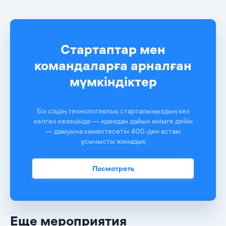
Стартаптар мен
командаларға арналған
мүмкіндіктер
Біз сіздің технологиялық стартапыңыздың кез
келген кезеңінде — идеядан дайын өнімге дейін
— дамуына көмектесетін 400-ден астам
ұсынысты жинадық
Посмотреть
Еще мероприятия