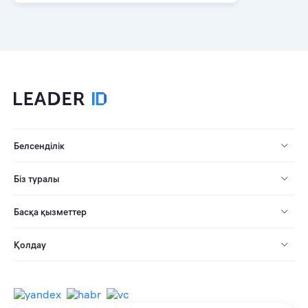
Белсенділік
Біз туралы
Басқа қызметтер
Қолдау