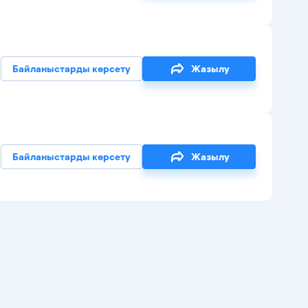
Байланыстарды көрсету
Жазылу
Байланыстарды көрсету
Жазылу