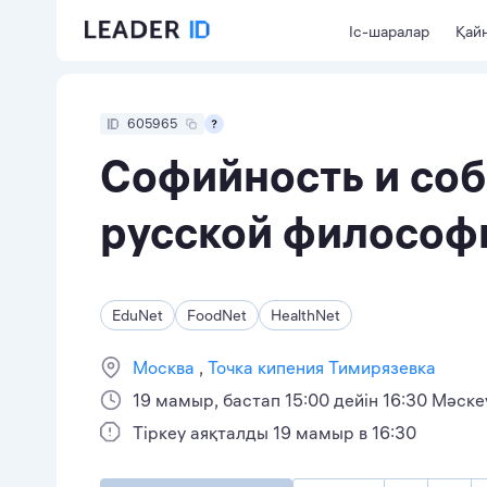
Іс-шаралар
Қайн
605965
Софийность и соб
русской философи
EduNet
FoodNet
HealthNet
Москва
Точка кипения Тимирязевка
19 мамыр, бастап 15:00 дейін 16:30 Мәск
Тіркеу аяқталды 19 мамыр в 16:30