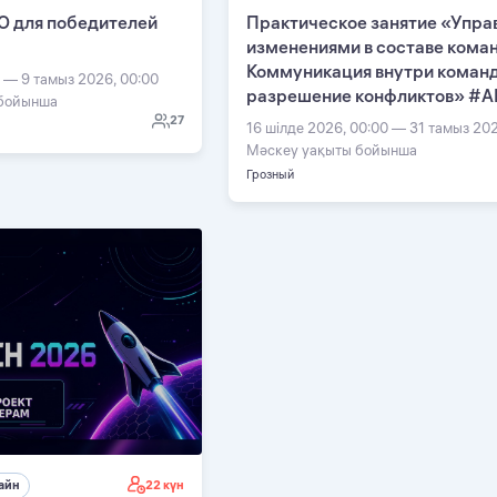
О для победителей
Практическое занятие «Упра
изменениями в составе кома
Коммуникация внутри команд
0 — 9 тамыз 2026, 00:00
разрешение конфликтов» #А
 бойынша
27
16 шілде 2026, 00:00 — 31 тамыз 202
Мәскеу уақыты бойынша
Грозный
22 күн
айн