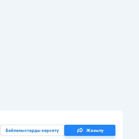
Байланыстарды көрсету
Жазылу