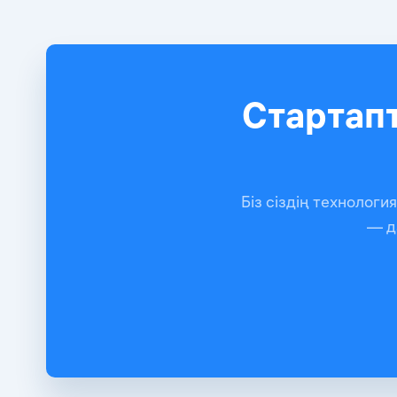
Стартап
Біз сіздің технолог
— д