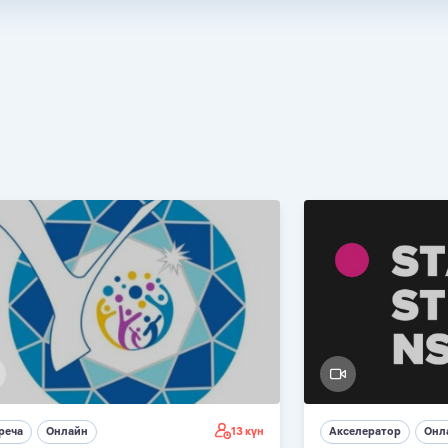
13 күн
реча
Онлайн
Акселератор
Онл