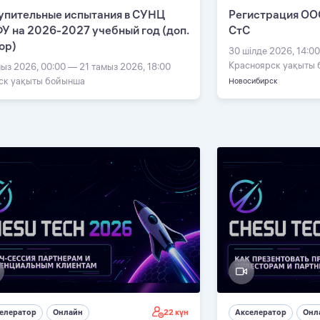
упительные испытания в СУНЦ
Регистрация ОО
У на 2026-2027 учебный год (доп.
СтС
ор)
30 шілде 2026, 14:0
Красноярск уақыты
мыз 2026, 00:00 — 21 тамыз 2026, 18:00
ск уақыты бойынша
Новосибирск
22 күн
елератор
Онлайн
Акселератор
Онл