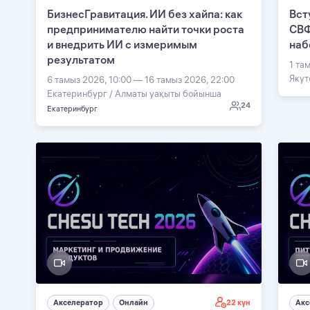
БизнесГравитация. ИИ без хайпа: как
Вст
предпринимателю найти точки роста
СВФ
и внедрить ИИ с измеримым
наб
результатом
1 та
Якут
6 тамыз 2026, 10:00 — 16 тамыз 2026, 22:00
Екатеринбург / Алматы уақыты бойынша
24
Екатеринбург
22 күн
Акселератор
Онлайн
Акс