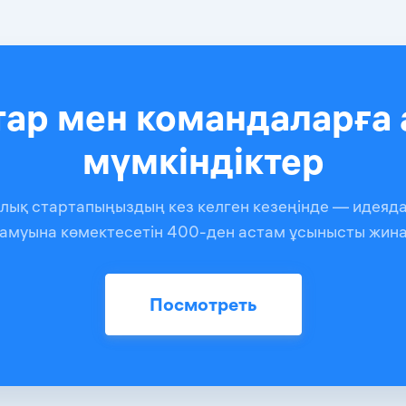
тар мен командаларға 
мүмкіндіктер
иялық стартапыңыздың кез келген кезеңінде — идеяда
амуына көмектесетін 400-ден астам ұсынысты жин
Посмотреть