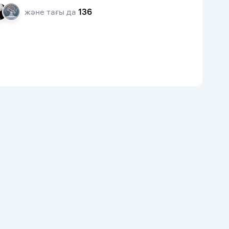
және тағы да
136