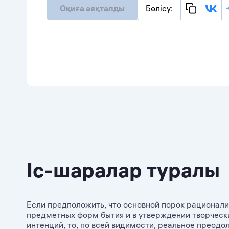
Оқиға аяқталды
Бөлісу:
Іс-шаралар туралы
Если предположить, что основной порок рационал
предметных форм бытия и в утверждении творчески 
интенций, то, по всей видимости, реальное преод