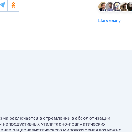
Шағымдану
изма заключается в стремлении в абсолютизации
непродуктивных утилитарно-праг­ма­ти­чес­ких
оление рационалистического мировоззрения возможно