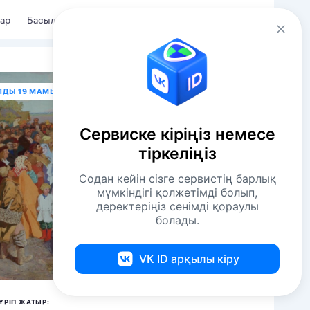
Kaz
Кіру
ар
Басылымдар
ЛДЫ 19 МАМЫР В 16:30
Сервиске кіріңіз немесе
тіркеліңіз
Содан кейін сізге сервистің барлық
мүмкіндігі қолжетімді болып,
деректеріңіз сенімді қораулы
болады.
VK ID арқылы кіру
ҮРІП ЖАТЫР: