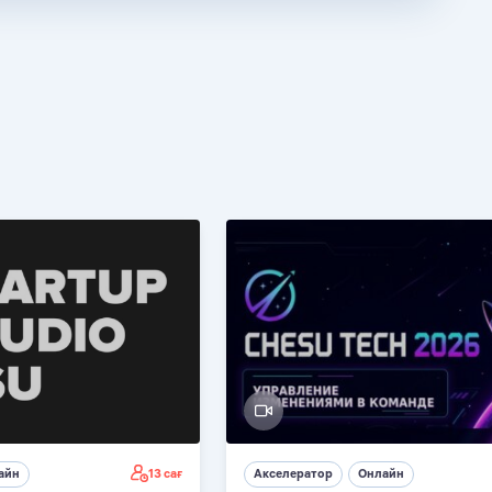
13 сағ
айн
Акселератор
Онлайн