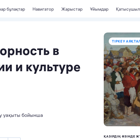
ар бұлақтар
Навигатор
Жарыстар
Ұйымдар
Қатысушыл
ТІРКЕУ АЯҚТА
орность в
и и культуре
еу уақыты бойынша
ҚАЗІРДІҢ ӨЗІНДЕ Ж