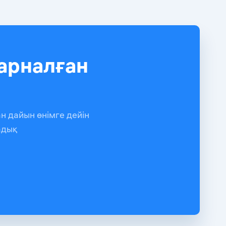
арналған
н дайын өнімге дейін
адық