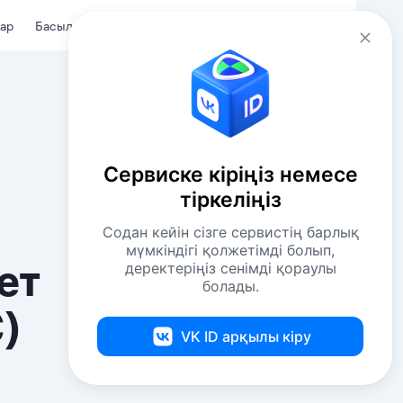
Kaz
Кіру
ар
Басылымдар
Сервиске кіріңіз немесе
тіркеліңіз
https://itig.ru/
Содан кейін сізге сервистің барлық
мүмкіндігі қолжетімді болып,
ет
деректеріңіз сенімді қораулы
болады.
)
Шағымдану
VK ID арқылы кіру