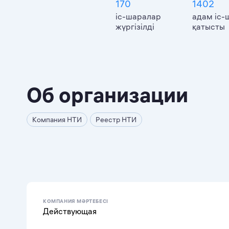
170
1402
іс-шаралар
адам іс-
жүргізілді
қатысты
Об организации
Компания НТИ
Реестр НТИ
КОМПАНИЯ МӘРТЕБЕСІ
Действующая