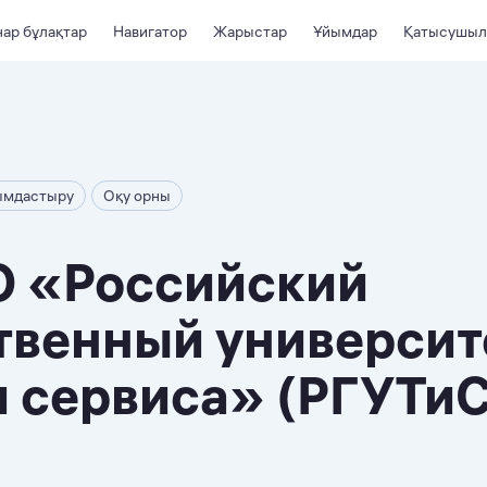
ар бұлақтар
Навигатор
Жарыстар
Ұйымдар
Қатысушыл
ымдастыру
Оқу орны
 «Российский
твенный университ
и сервиса» (РГУТиС