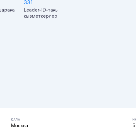
331
шараға
Leader-ID-тағы
қызметкерлер
ҚАЛА
И
Москва
5