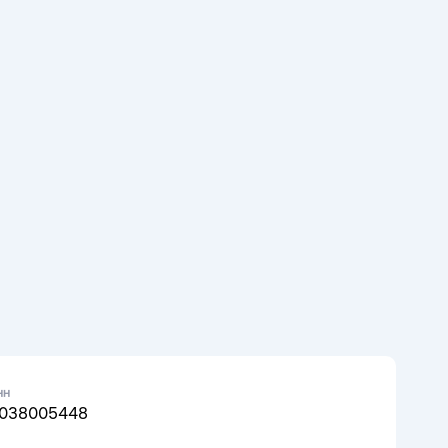
НН
038005448