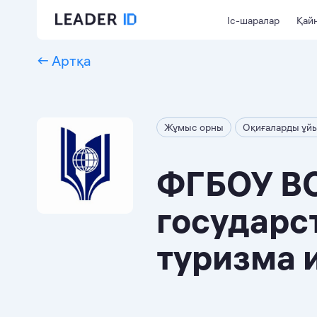
Іс-шаралар
Қайн
← Артқа
Жұмыс орны
Оқиғаларды ұй
ФГБОУ ВО
государс
туризма 