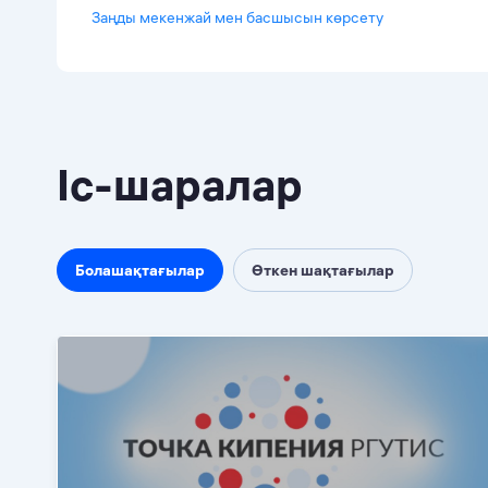
Заңды мекенжай мен басшысын көрсету
Іс-шаралар
Болашақтағылар
Өткен шақтағылар