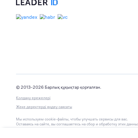
© 2013-2026 Барлық құқықтар қорғалған.
Қолдану ережелері
Жеке деректерді өңдеу саясаты
Мы используем cookie-файлы, чтобы улучшать сервисы для вас.
Оставаясь на сайте, вы соглашаетесь на сбор и обработку этих данны
БАҚ ЭЛ №ФС77-67540
тіркеу туралы куәлік.
Рескомқадағалаумен 2016 жылғы 31 қазанда берілген.