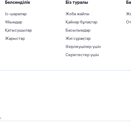
Белсенділік
Біз туралы
Ба
Іс-шаралар
Жоба жайлы
Жы
Ұйымдар
Қайнар бұлақтар
От
Қатысушылар
Басылымдар
Жарыстар
Жиі сұрақтар
Әзірлеушілер үшін
Серіктестер үшін
х.