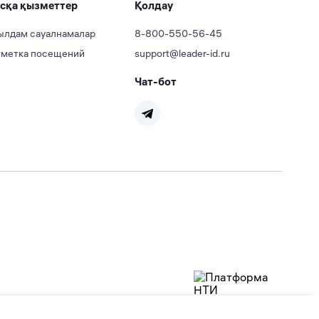
сқа қызметтер
Қолдау
лдам сауалнамалар
8-800-550-56-45
метка посещений
support@leader-id.ru
Чат-бот