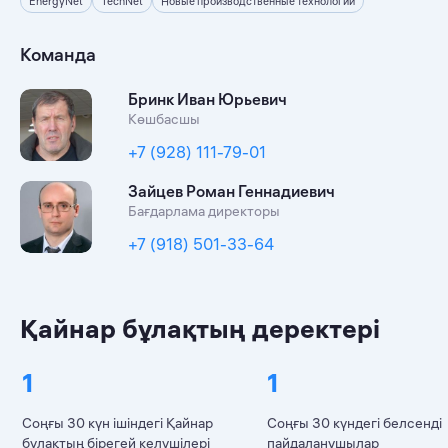
EnergyNet
TechNet
Новые производственные технологии
Команда
Бринк Иван Юрьевич
Көшбасшы
+7 (928) 111-79-01
Зайцев Роман Геннадиевич
Бағдарлама директоры
+7 (918) 501-33-64
Қайнар бұлақтың деректері
1
1
Соңғы 30 күн ішіндегі Қайнар
Соңғы 30 күндегі белсенді
бұлақтың бірегей келушілері
пайдаланушылар