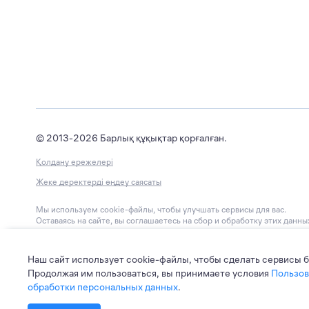
© 2013-2026 Барлық құқықтар қорғалған.
Қолдану ережелері
Жеке деректерді өңдеу саясаты
Мы используем cookie-файлы, чтобы улучшать сервисы для вас.
Оставаясь на сайте, вы соглашаетесь на сбор и обработку этих данны
БАҚ ЭЛ №ФС77-67540
тіркеу туралы куәлік.
Рескомқадағалаумен 2016 жылғы 31 қазанда берілген.
Наш сайт использует cookie-файлы, чтобы сделать сервисы 
Редакциямен байланыс телефоны: 8-800-550-56-45
Продолжая им пользоваться, вы принимаете условия
Пользов
обработки персональных данных
.
Редакцияның электронды поштасы: editors@leader-id.ru