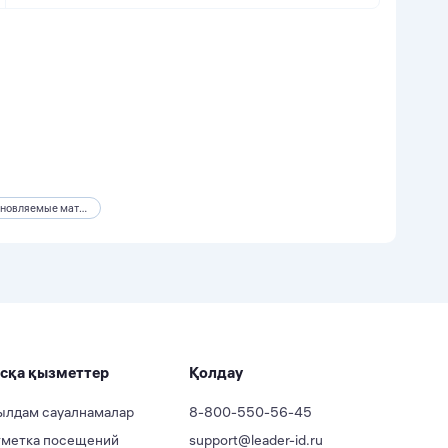
Возобновляемые материалы и переработка отходов
сқа қызметтер
Қолдау
лдам сауалнамалар
8-800-550-56-45
метка посещений
support@leader-id.ru