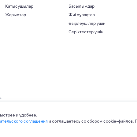
Қатысушылар
Басылымдар
Жарыстар
Жиі сұрақтар
Әзірлеушілер үшін
Серіктестер үшін
х.
быстрее и удобнее.
ательского соглашения
и соглашаетесь со сбором cookie-файлов. 