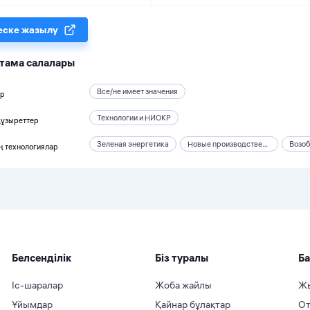
еске жазылу
тама салалары
Все/не имеет значения
ар
Технологии и НИОКР
құзыреттер
Зеленая энергетика
Новые производственные технологии
ң технологиялар
Белсенділік
Біз туралы
Ба
Іс-шаралар
Жоба жайлы
Жы
Ұйымдар
Қайнар бұлақтар
От