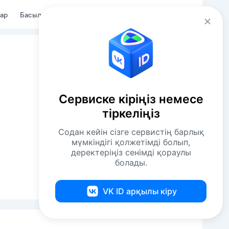
Kaz
Кіру
ар
Басылымдар
Сервиске кіріңіз немесе
тіркеліңіз
Содан кейін сізге сервистің барлық
мүмкіндігі қолжетімді болып,
деректеріңіз сенімді қораулы
болады.
VK ID арқылы кіру