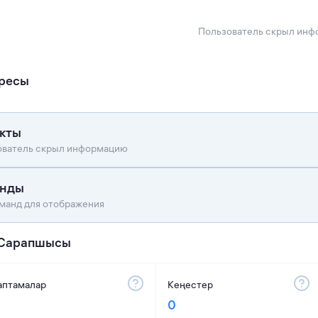
Пользователь скрыл ин
ресы
кты
ователь скрыл информацию
анды
манд для отображения
Сарапшысы
аптамалар
Кеңестер
0