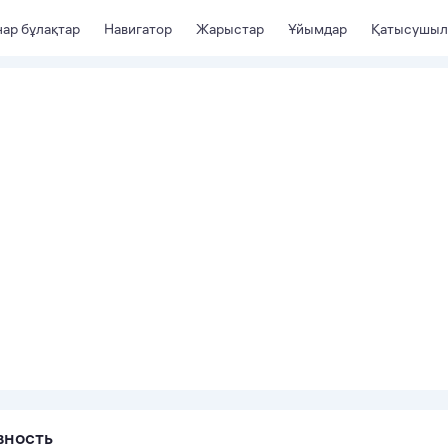
ар бұлақтар
Навигатор
Жарыстар
Ұйымдар
Қатысушыл
вность