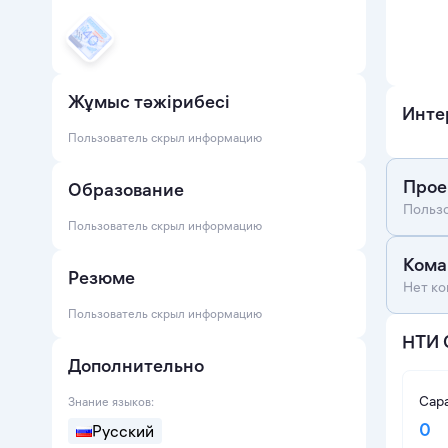
Жұмыс тәжірибесі
Инте
Пользователь скрыл информацию
Прое
Образование
Польз
Пользователь скрыл информацию
Ком
Резюме
Нет ко
Пользователь скрыл информацию
НТИ 
Дополнительно
Сар
Знание языков:
0
Русский