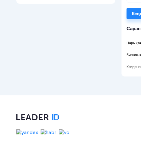
Кең
Сарап
Нарықт
Бизнес-
Көлдене