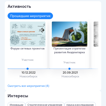
Активность
Прошедшие мероприятия
Форум сетевых проектов
Презентация стратегии
Easy 
развития Академпарка
Участник
Участник
10.12.2022
20.09.2021
Новосибирск
Новосибирск
Н
Смотреть все мероприятия (4)
Интересы
Инновации
Стратегическое управление
Наука и исследования