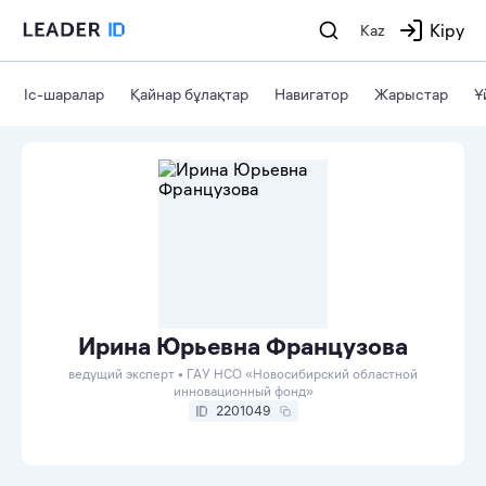
Кіру
Kaz
Іс-шаралар
Қайнар бұлақтар
Навигатор
Жарыстар
Ұ
Ирина Юрьевна Французова
ведущий эксперт • ГАУ НСО «Новосибирский областной
инновационный фонд»
2201049