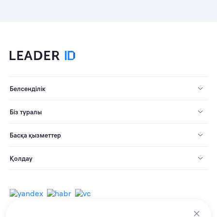
Белсенділік
Біз туралы
Басқа қызметтер
Қолдау