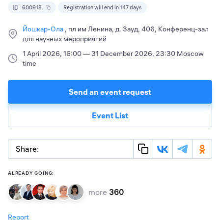
600918
Registration will end in 147 days
Йошкар-Ола
пл им Ленина, д. 3ауд, 406, Конференц-зал
для научных мероприятий
1 April 2026, 16:00 — 31 December 2026, 23:30 Moscow
time
Send an event request
Event List
Share:
ALREADY GOING:
more
360
Report