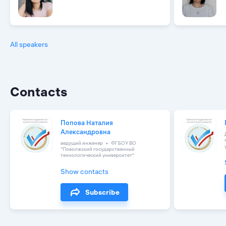
All speakers
Contacts
Попова Наталия
Александровна
ведущий инженер
ФГБОУ ВО
"Поволжский государственный
технологический университет"
Show contacts
Subscribe