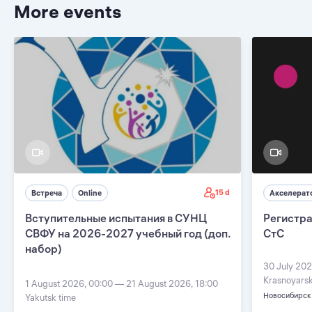
More events
15 d
Встреча
Online
Акселерат
Вступительные испытания в СУНЦ
Регистра
СВФУ на 2026-2027 учебный год (доп.
СтС
набор)
30 July 202
Krasnoyarsk
1 August 2026, 00:00 — 21 August 2026, 18:00
Новосибирск
Yakutsk time