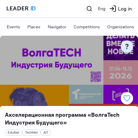
Log in
Eng
Events
Places
Navigator
Competitions
Organizations
Акселерационная программа «ВолгаTech
Индустрия Будущего»
EduNet
TechNet
АП