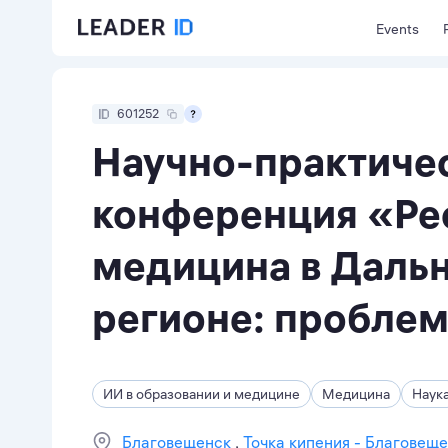
Events
601252
Научно-практиче
конференция «Ре
медицина в Даль
регионе: пробле
ИИ в образовании и медицине
Медицина
Наук
Благовещенск
Точка кипения - Благовещ