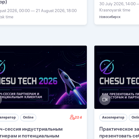
ор)
30 July 2026, 14:00 
Krasnoyarsk time
gust 2026, 00:00 — 21 August 2026, 18:00
tsk time
Новосибирск
22 d
елератор
Online
Акселератор
Onli
ч-сессия индустриальным
Практическое за
тнерам и потенциальным
презентовать се