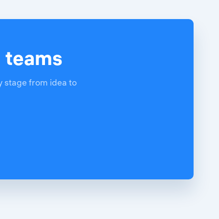
d teams
y stage from idea to