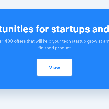
unities for startups an
r 400 offers that will help your tech startup grow at an
finished product
View