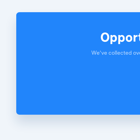
Opport
We've collected ove