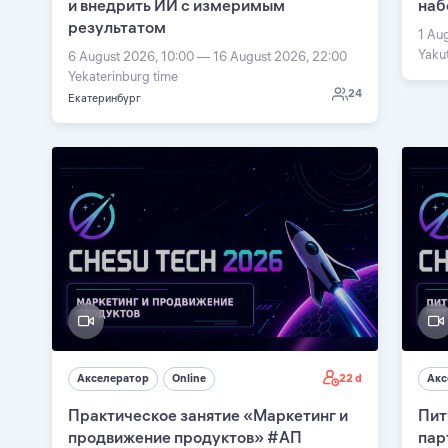
и внедрить ИИ с измеримым
наб
результатом
1 Au
Yaku
6 August 2026, 10:00 — 16 August 2026, 22:00
Yekaterinburg time
24
Екатеринбург
22 d
Акселератор
Online
Акс
Практическое занятие «Маркетинг и
Пит
продвижение продуктов» #АП
пар