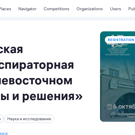
Places
Navigator
Competitions
Organizations
Users
Pub
REGISTRATION 
ская
спираторная
невосточном
мы и решения»
а
Наука и исследования
енск