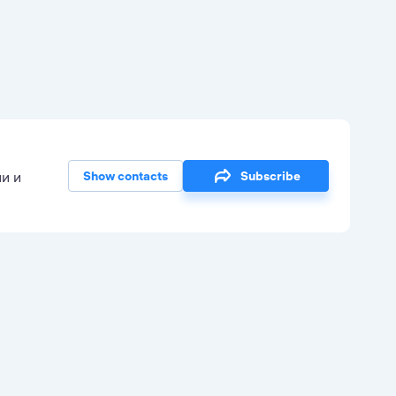
и и
Show contacts
Subscribe