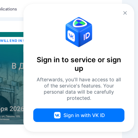
Eng
Log in
lications
WILL END IN 59 DAYS
Sign in to service or sign
up
Afterwards, you'll have access to all
of the service's features. Your
personal data will be carefully
protected.
Sign in with VK ID