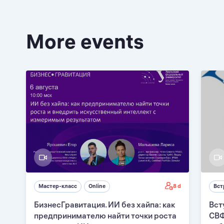
More events
8 d
Мастер-класс
Online
Вст
БизнесГравитация. ИИ без хайпа: как
Вст
предпринимателю найти точки роста
СВФ