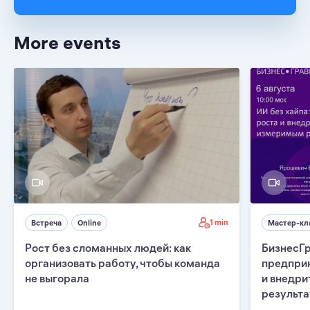
More events
1 min
Встреча
Online
Мастер-кл
Рост без сломанных людей: как
БизнесГр
организовать работу, чтобы команда
предприн
не выгорала
и внедри
результ