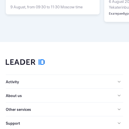
6 August 20
9 August, from 09:30 to 11:30 Moscow time
Yekaterinbu
Екатеринбур
Activity
About us
Other services
Support