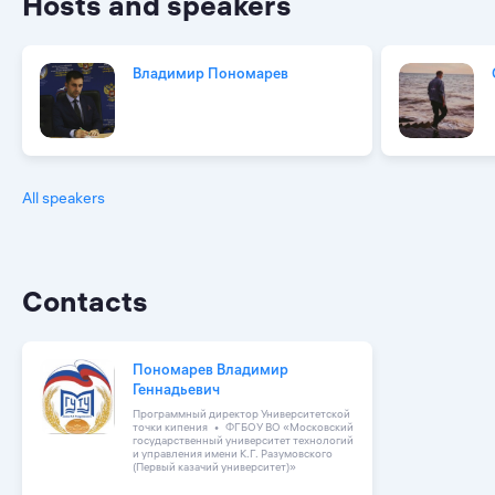
Hosts and speakers
Владимир Пономарев
All speakers
Contacts
Пономарев Владимир
Геннадьевич
Программный директор Университетской
точки кипения
ФГБОУ ВО «Московский
государственный университет технологий
и управления имени К.Г. Разумовского
(Первый казачий университет)»