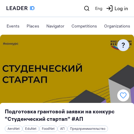
Log in
Eng
Events
Places
Navigator
Competitions
Organizations
Подготовка грантовой заявки на конкурс
"Студенческий стартап" #АП
AeroNet
EduNet
FoodNet
АП
Предпринимательство