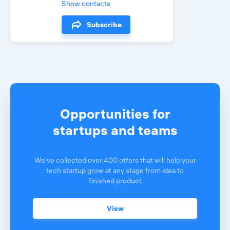
Show contacts
Subscribe
Opportunities for
startups and teams
We've collected over 400 offers that will help your
tech startup grow at any stage from idea to
finished product
View