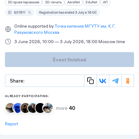
3D проектирование
3D-печать
AeroNet
EduNet
АП
607811
Registration has ended 3 July в 18:00
Online supported by
Точка кипения МГУТУ им. К.Г.
Разумовского Москва
3 June 2026, 10:00 — 3 July 2026, 18:00 Moscow time
Event finished
Share:
ALREADY PARTICIPATING:
more
40
Report