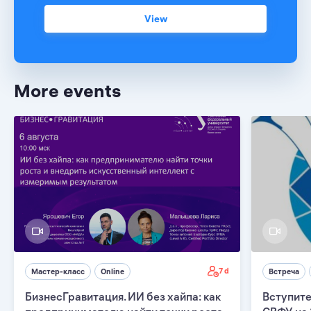
View
More events
7 d
Мастер-класс
Online
Встреча
БизнесГравитация. ИИ без хайпа: как
Вступите