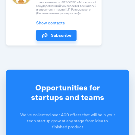
точки кипения
ФГБОУ ВО «Московский
государственный университет технологий
и управления имени К.Г. Разумовского
(Первый казачий университет)»
Show contacts
Subscribe
Opportunities for
startups and teams
We've collected over 400 offers that will help your
tech startup grow at any stage from idea to
finished product