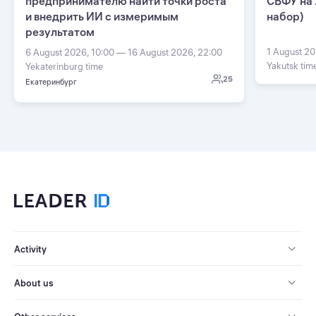
предпринимателю найти точки роста
СВФУ на 
и внедрить ИИ с измеримым
набор)
результатом
1 August 20
6 August 2026, 10:00 — 16 August 2026, 22:00
Yakutsk tim
Yekaterinburg time
25
Екатеринбург
Activity
About us