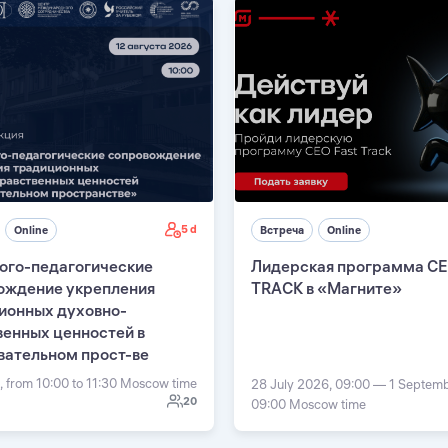
5 d
Online
Встреча
Online
ого-педагогические
Лидерская программа C
ождение укрепления
TRACK в «Магните»
ионных духовно-
венных ценностей в
вательном прост-ве
, from 10:00 to 11:30 Moscow time
28 July 2026, 09:00 — 1 Septem
20
09:00 Moscow time