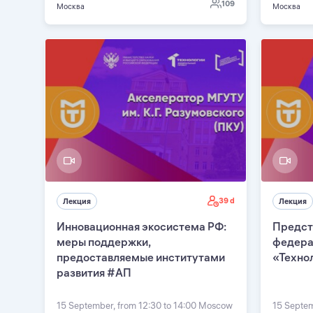
109
Москва
Москва
39 d
Лекция
Лекция
Инновационная экосистема РФ:
Предст
меры поддержки,
федера
предоставляемые институтами
«Техно
развития #АП
15 September, from 12:30 to 14:00 Moscow
15 Septem