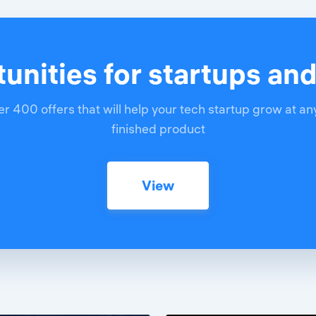
unities for startups an
r 400 offers that will help your tech startup grow at an
finished product
View