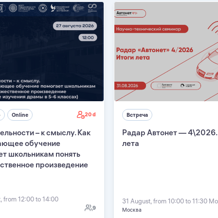
20 d
р
Online
Встреча
ельности – к смыслу. Как
Радар Автонет — 4\2026.
ающее обучение
лета
ет школьникам понять
ственное произведение
, from 12:00 to 14:00
31 August, from 10:00 to 11:30 M
9
Москва