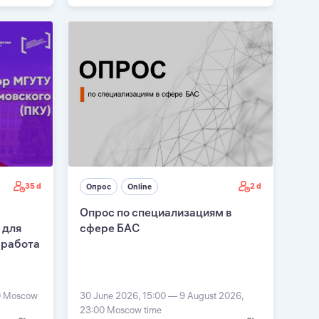
35 d
2 d
Опрос
Online
Опрос по специализациям в
 для
сфере БАС
 работа
П
00 Moscow
30 June 2026, 15:00 — 9 August 2026,
23:00 Moscow time