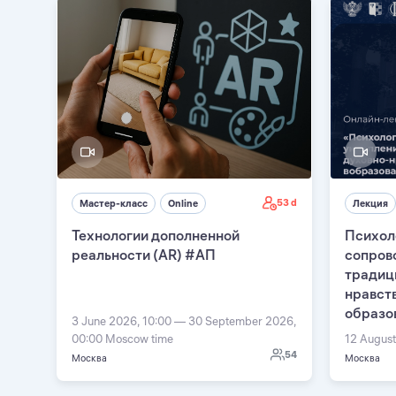
53 d
Мастер-класс
Online
Лекция
Технологии дополненной
Психол
реальности (AR) #АП
сопров
традиц
нравст
образо
3 June 2026, 10:00 — 30 September 2026,
00:00 Moscow time
12 August
54
Москва
Москва