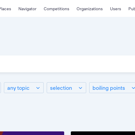
Places
Navigator
Competitions
Organizations
Users
Pub
any topic
selection
boiling points