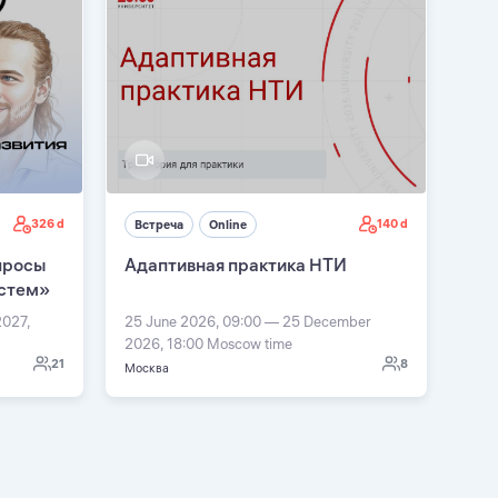
326 d
140 d
Встреча
Online
просы
Адаптивная практика НТИ
истем»
2027,
25 June 2026, 09:00 — 25 December
2026, 18:00 Moscow time
21
8
Москва