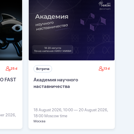
25 d
13 d
Встреча
EO FAST
Академия научного
наставничества
18 August 2026, 10:00 — 20 August 2026,
ber 2026,
18:00 Moscow time
Москва