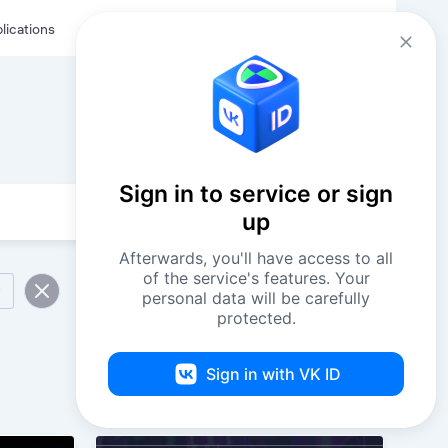
Eng
Log in
lications
Sign in to service or sign
up
Afterwards, you'll have access to all
of the service's features. Your
personal data will be carefully
protected.
Sign in with VK ID
75 events
By date