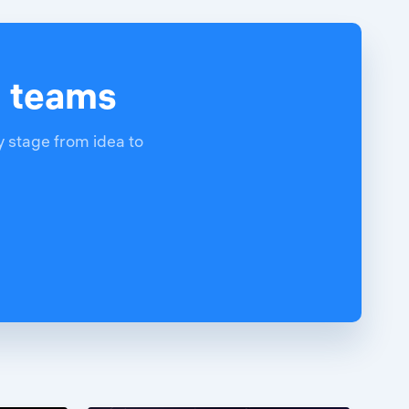
d teams
y stage from idea to