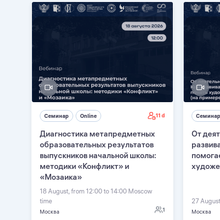
11 d
Семинар
Online
Семина
Диагностика метапредметных
От деят
образовательных результатов
развив
выпускников начальной школы:
помога
методики «Конфликт» и
художе
«Мозаика»
18 August, from 12:00 to 14:00 Moscow
time
27 August
1
Москва
Москва