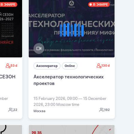
В ЭФИРЕ
В ЭФИРЕ
53 d
130 d
Акселератор
Online
 СЕЗОН
Акселератор технологических
проектов
ember
15 February 2026, 09:00 — 15 December
2026, 23:00 Moscow time
22
192
Москва