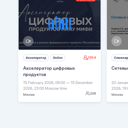
130 d
Акселератор
Online
Семина
Акселератор цифровых
Сетевы
продуктов
15 February 2026, 09:00 — 15 December
20 Janua
2026, 23:00 Moscow time
2026, 19
208
Москва
Москва