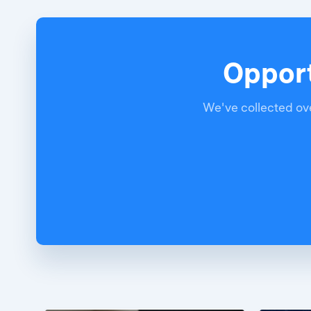
Opport
We've collected ove