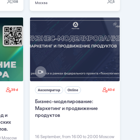
108
5
Москва
39 d
40 d
Акселератор
Online
Бизнес-моделирование:
Маркетинг и продвижение
д и
продуктов
еских
пов.
16 September, from 16:00 to 20:00 Moscow
00 Moscow