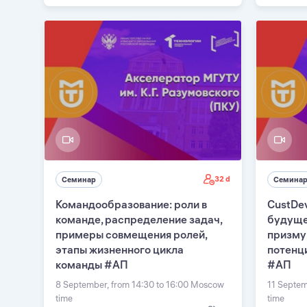
32 d
Семинар
Семина
Командообразование: роли в
CustDev
команде, распределение задач,
будуще
примеры совмещения ролей,
призму
этапы жизненного цикла
потенц
команды #АП
#АП
8 September, from 14:30 to 16:00 Moscow
11 Septem
time
time