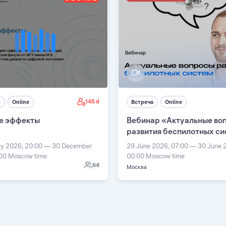
145 d
р
Online
Встреча
Online
е эффекты
Вебинар «Актуальные во
развития беспилотных с
ry 2026, 20:00 — 30 December
29 June 2026, 07:00 — 30 June 
:00 Moscow time
00:00 Moscow time
64
Москва