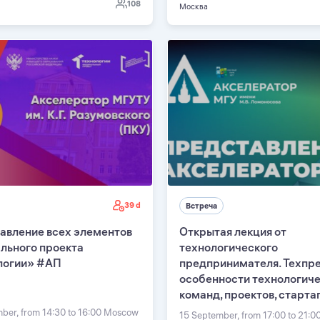
108
Москва
39 d
Встреча
авление всех элементов
Открытая лекция от
льного проекта
технологического
логии» #АП
предпринимателя. Техпре
особенности технологич
команд, проектов, старта
ber, from 14:30 to 16:00 Moscow
15 September, from 17:00 to 21: