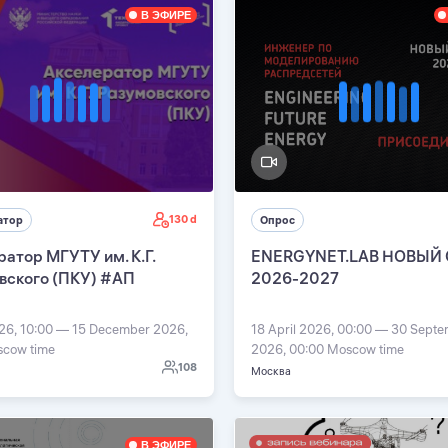
В ЭФИРЕ
130 d
атор
Опрос
атор МГУТУ им. К.Г.
ENERGYNET.LAB НОВЫЙ
вского (ПКУ) #АП
2026-2027
026, 10:00 — 15 December 2026,
18 April 2026, 00:00 — 30 Sept
scow time
2026, 00:00 Moscow time
108
Москва
В ЭФИРЕ