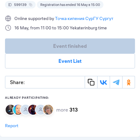
599139
Registration has ended 16 May в 15:00
Online supported by
Точка кипения СурГУ Сургут
16 May, from 11:00 to 15:00 Yekaterinburg time
Event finished
Event List
Share:
ALREADY PARTICIPATING:
more
313
Report