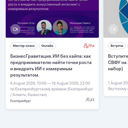
10 д
Мастер-класс
Онлайн
Встреча
БизнесГравитация. ИИ без хайпа: как
Вступите
предпринимателю найти точки роста
СВФУ на 
и внедрить ИИ с измеримым
набор)
результатом
1 August 20
6 August 2026, 10:00 — 16 August 2026, 22:00
Якутскому
по Екатеринбургскому времени (Екатеринбург
/ Алматы, Казахстан)
23
Екатеринбург