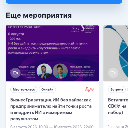
Еще мероприятия
8 д
Мастер-класс
Онлайн
Встреча
БизнесГравитация. ИИ без хайпа: как
Вступите
предпринимателю найти точки роста
СВФУ на 
и внедрить ИИ с измеримым
набор)
результатом
1 августа 2
6 августа 2026, 10:00 — 16 августа 2026, 22:00