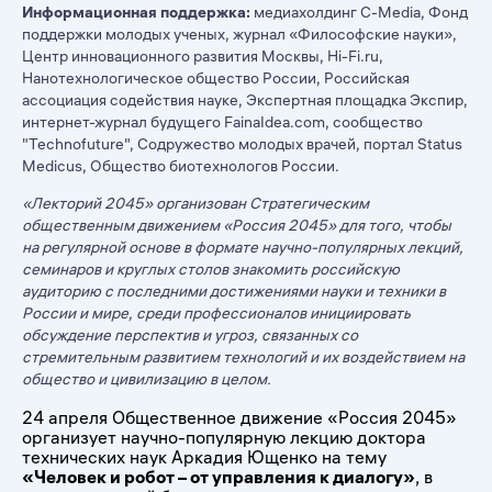
Информационная поддержка:
медиахолдинг C-Media, Фонд
поддержки молодых ученых, журнал «Философские науки»,
Центр инновационного развития Москвы, Hi-Fi.ru,
Нанотехнологическое общество России, Российская
ассоциация содействия науке, Экспертная площадка Экспир,
интернет-журнал будущего FainaIdea.com, сообщество
"Technofuture", Содружество молодых врачей, портал Status
Medicus, Общество биотехнологов России.
«Лекторий 2045» организован Стратегическим
общественным движением «Россия 2045» для того, чтобы
на регулярной основе в формате научно-популярных лекций,
семинаров и круглых столов знакомить российскую
аудиторию с последними достижениями науки и техники в
России и мире, среди профессионалов инициировать
обсуждение перспектив и угроз, связанных со
стремительным развитием технологий и их воздействием на
общество и цивилизацию в целом.
24 апреля Общественное движение «Россия 2045»
организует научно-популярную лекцию доктора
технических наук Аркадия Ющенко на тему
«Человек и робот – от управления к диалогу»
, в