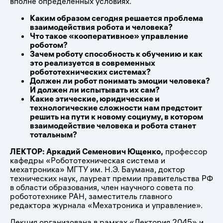
вполне определенных условиях.
Каким образом сегодня решается проблема
взаимодействия робота и человека?
Что такое «кооперативное» управление
роботом?
Зачем роботу способность к обучению и как
это реализуется в современных
робототехнических системах?
Должен ли робот понимать эмоции человека?
И должен ли испытывать их сам?
Какие этические, юридические и
технологические сложности нам предстоит
решить на пути к новому социуму, в котором
взаимодействие человека и робота станет
тотальным?
ЛЕКТОР: Аркадий Семенович Ющенко,
профессор
кафедры «Робототехническая система и
мехатроника» МГТУ им. Н.Э. Баумана, доктор
технических наук, лауреат премии правительства РФ
в области образования, член научного совета по
робототехнике РАН, заместитель главного
редактора журнала «Мехатроника и управление».
Лекция организована в рамках «Лектория 2045» и