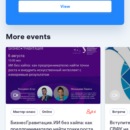
View
More events
8 d
Мастер-класс
Online
Встреча
БизнесГравитация. ИИ без хайпа: как
Вступите
предпринимателю найти точки роста
СВФУ на 