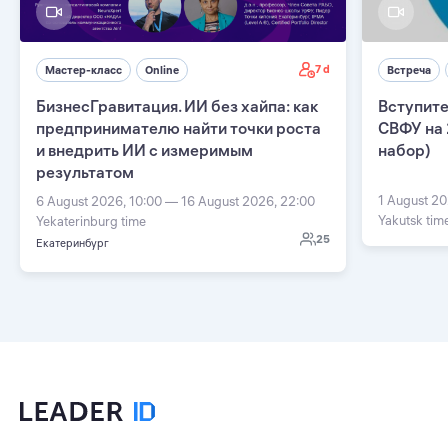
7 d
Мастер-класс
Online
Встреча
БизнесГравитация. ИИ без хайпа: как
Вступите
предпринимателю найти точки роста
СВФУ на 
и внедрить ИИ с измеримым
набор)
результатом
1 August 20
6 August 2026, 10:00 — 16 August 2026, 22:00
Yakutsk tim
Yekaterinburg time
25
Екатеринбург