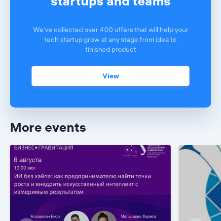
startups and teams
We've collected over 400 offers that will help your
tech startup grow at any stage from idea to
finished product
View
More events