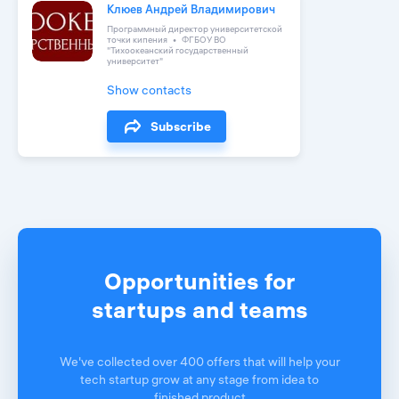
Клюев Андрей Владимирович
Программный директор университетской
точки кипения
ФГБОУ ВО
"Тихоокеанский государственный
университет"
Show contacts
Subscribe
Opportunities for
startups and teams
We've collected over 400 offers that will help your
tech startup grow at any stage from idea to
finished product