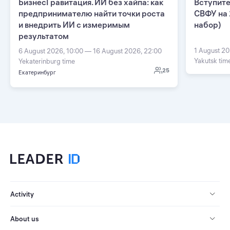
БизнесГравитация. ИИ без хайпа: как
Вступите
предпринимателю найти точки роста
СВФУ на 
и внедрить ИИ с измеримым
набор)
результатом
1 August 20
6 August 2026, 10:00 — 16 August 2026, 22:00
Yakutsk tim
Yekaterinburg time
25
Екатеринбург
Activity
About us