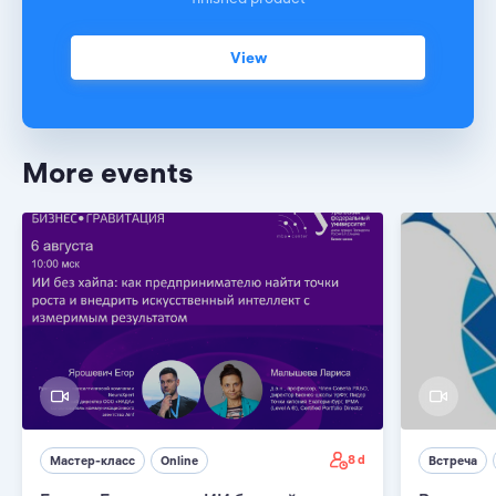
View
More events
8 d
Мастер-класс
Online
Встреча