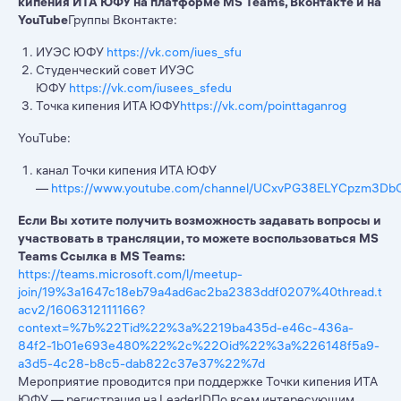
кипения ИТА ЮФУ на платформе MS Teams, Вконтакте и на
YouTube
Группы Вконтакте:
ИУЭС ЮФУ
https://vk.com/iues_sfu
Студенческий совет ИУЭС
ЮФУ
https://vk.com/iusees_sfedu
Точка кипения ИТА ЮФУ
https://vk.com/pointtaganrog
YouTube:
канал Точки кипения ИТА ЮФУ
—
https://www.youtube.com/channel/UCxvPG38ELYCpzm3D
Если Вы хотите получить возможность задавать вопросы и
участвовать в трансляции, то можете воспользоваться MS
Teams
Ссылка в MS Teams:
https://teams.microsoft.com/l/meetup-
join/19%3a1647c18eb79a4ad6ac2ba2383ddf0207%40thread.t
acv2/1606312111166?
context=%7b%22Tid%22%3a%2219ba435d-e46c-436a-
84f2-1b01e693e480%22%2c%22Oid%22%3a%226148f5a9-
a3d5-4c28-b8c5-dab822c37e37%22%7d
Мероприятие проводится при поддержке Точки кипения ИТА
ЮФУ — регистрация на LeaderIDПо всем интересующим