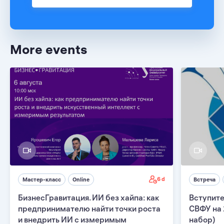
More events
6 d
Мастер-класс
Online
Встреча
БизнесГравитация. ИИ без хайпа: как
Вступите
предпринимателю найти точки роста
СВФУ на 
и внедрить ИИ с измеримым
набор)