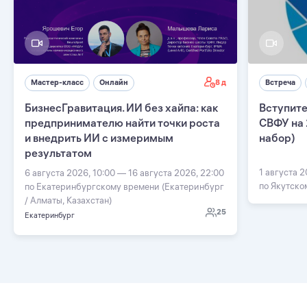
8 д
Мастер-класс
Онлайн
Встреча
БизнесГравитация. ИИ без хайпа: как
Вступите
предпринимателю найти точки роста
СВФУ на 
и внедрить ИИ с измеримым
набор)
результатом
1 августа 2
6 августа 2026, 10:00 — 16 августа 2026, 22:00
по Якутско
по Екатеринбургскому времени (Екатеринбург
/ Алматы, Казахстан)
25
Екатеринбург