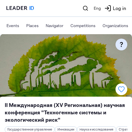
Log in
Eng
Events
Places
Navigator
Competitions
Organizations
II Международная (XV Региональная) научная
конференция "Техногенные системы и
экологический риск"
Государственное управление
Инновации
Наука и исследования
Стратег