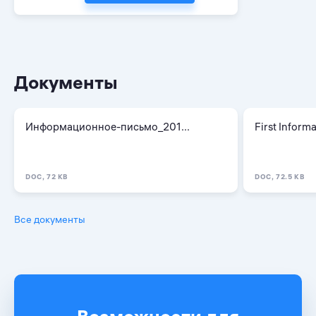
Документы
Информационное-письмо_201...
First Informat
DOC, 72 KB
DOC, 72.5 KB
Все документы