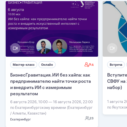
9 д
Мастер-класс
Онлайн
Встреча
БизнесГравитация. ИИ без хайпа: как
Вступите
предпринимателю найти точки роста
СВФУ на 
и внедрить ИИ с измеримым
набор)
результатом
1 августа 2
6 августа 2026, 10:00 — 16 августа 2026, 22:00
по Якутско
по Екатеринбургскому времени (Екатеринбург
/ Алматы, Казахстан)
23
Екатеринбург