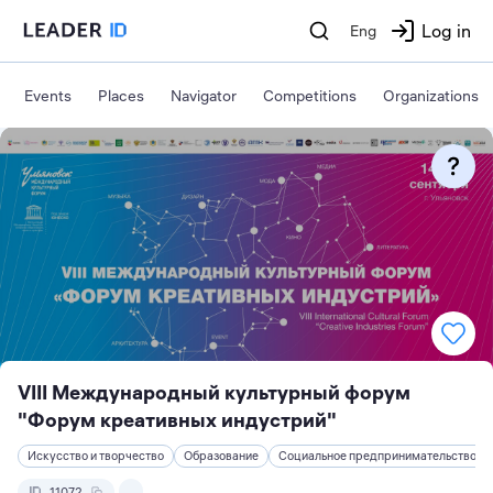
Log in
Eng
Events
Places
Navigator
Competitions
Organizations
VIII Международный культурный форум
"Форум креативных индустрий"
Искусство и творчество
Образование
Социальное предпринимательство
11072