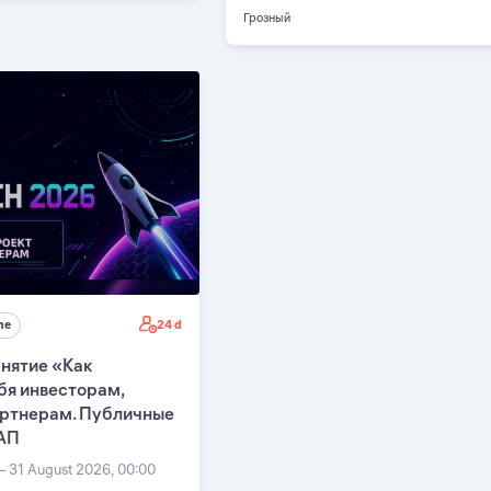
Грозный
24 d
ne
нятие «Как
бя инвесторам,
артнерам. Публичные
АП
— 31 August 2026, 00:00