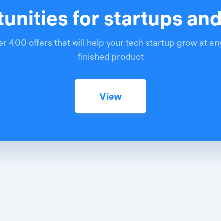
unities for startups an
r 400 offers that will help your tech startup grow at an
finished product
View