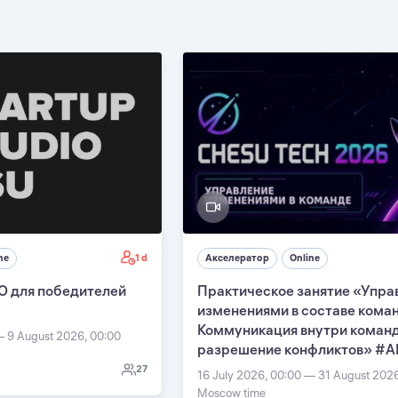
1 d
ne
Акселератор
Online
О для победителей
Практическое занятие «Упра
изменениями в составе кома
Коммуникация внутри команд
— 9 August 2026, 00:00
разрешение конфликтов» #А
27
16 July 2026, 00:00 — 31 August 202
Moscow time