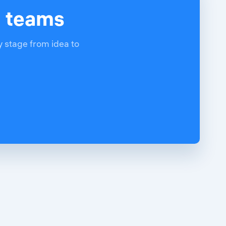
d teams
y stage from idea to