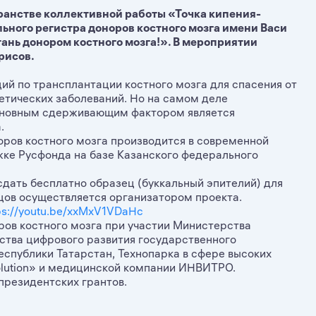
транстве коллективной работы «Точка кипения-
ьного регистра доноров костного мозга имени Васи
ань донором костного мозга!». В мероприятии
рисов.
ий по трансплантации костного мозга для спасения от
нетических заболеваний. Но на самом деле
Основным сдерживающим фактором является
.
оров костного мозга производится в современной
жке Русфонда на базе Казанского федерального
дать бесплатно образец (буккальный эпителий) для
цов осуществляется организатором проекта.
ps://youtu.be/xxMxV1VDaHc
ров костного мозга при участии Министерства
ства цифрового развития государственного
еспублики Татарстан, Технопарка в сфере высоких
olution» и медицинской компании ИНВИТРО.
резидентских грантов.