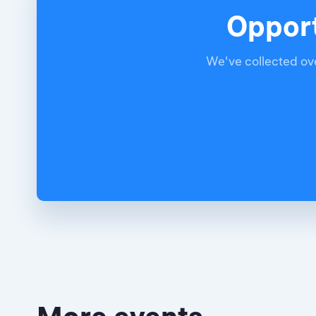
Opport
We've collected ove