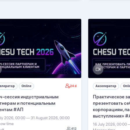
24 d
елератор
Online
Акселератор
Onli
ч-сессия индустриальным
Практическое за
тнерам и потенциальным
презентовать се
ентам #АП
корпорациям, п
выступления» #
uly 2026, 00:00 — 31 August 2026, 00:00
ow time
16 July 2026, 00:00 
412
Moscow time
ный