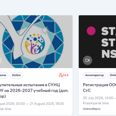
14 d
реча
Online
Акселератор
Onli
упительные испытания в СУНЦ
Регистрация ОО
У на 2026-2027 учебный год (доп.
СтС
ор)
30 July 2026, 14:00 
Krasnoyarsk time
gust 2026, 00:00 — 21 August 2026, 18:00
tsk time
Новосибирск