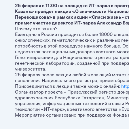
25 февраля в 11:00 на площадке ИТ-парка в прос
Казань» пройдет лекция «О значимости Национал
Перевощикова» в рамках акции «Спаси жизнь - ст
примет участие директор ИТ-парка Александр Бо
Почему это важно?
Ежегодно в России проводится более 18000 операц
онкологических, гематологических и различных ге
потребность в этой процедуре намного больше. 
недостаток потенциальных доноров костного мозга
Генотипирование для Национального регистра дон
генетической лаборатории, созданной при поддер
университета.
25 февраля после лекции любой желающий может с
пополнения Национального регистра, прием образ
Присоединиться к лекции также можно онлайн:
htt
Организатор проекта – Приволжский регистр доно
здравоохранения Республики Татарстан, Министер
управления, информационных технологий и связи Р
технологий «ИТ-парк», креативного агентства «Ev
Мероприятие организовано при поддержке Фонда п