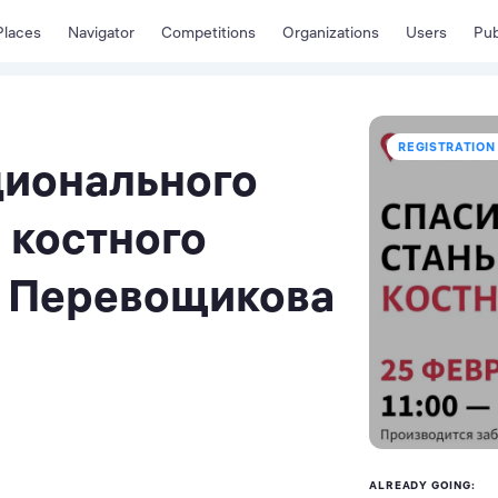
Places
Navigator
Competitions
Organizations
Users
Pub
REGISTRATION 
ционального
 костного
и Перевощикова
ALREADY GOING: