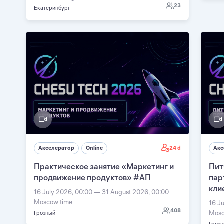
23
Екатеринбург
24 d
Акселератор
Online
Акс
Практическое занятие «Маркетинг и
Пит
продвижение продуктов» #АП
пар
кли
16 July 2026, 00:00 — 31 August 2026, 00:00
Moscow time
16 J
408
Mosc
Грозный
Гроз