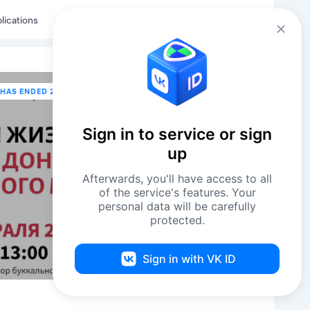
Eng
Log in
lications
HAS ENDED 25 FEBRUARY В 11:00
Sign in to service or sign
up
Afterwards, you'll have access to all
of the service's features. Your
personal data will be carefully
protected.
Sign in with VK ID