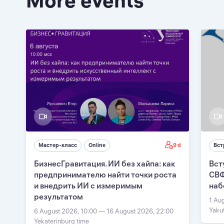
More events
9 d
Мастер-класс
Online
Вст
БизнесГравитация. ИИ без хайпа: как
Вст
предпринимателю найти точки роста
СВФ
и внедрить ИИ с измеримым
наб
результатом
1 Au
Yaku
6 August 2026, 10:00 — 16 August 2026, 22:00
Yekaterinburg time