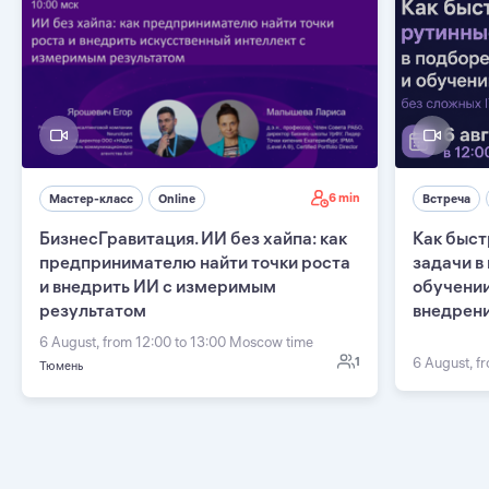
6 min
Мастер-класс
Online
Встреча
БизнесГравитация. ИИ без хайпа: как
Как быст
предпринимателю найти точки роста
задачи в
и внедрить ИИ с измеримым
обучении
результатом
внедрен
6 August, from 12:00 to 13:00 Moscow time
1
6 August, f
Тюмень