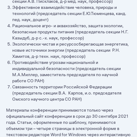
секции А.В. Писклаков, д-р мед. наук, профессор)
Эффективное взаимодействие человека, природы и
технологий (председатель секции Е.Ю.Тюменцева, канд.
пед. наук, доцент)
Рациональное агро- и аквахозяйство, защита экологии,
безопасные продукты питания (председатель секции Н.Г.
Казыдуб, д-р с.-х. наук, профессор)
Экологически чистая и ресурсосберегающая энергетика,
новые источники энергии (председатель секции Р.Н.
Хамитов, д-р техн. наук, профессор)
Противодействие угрозам национальной и
индивидуальной безопасности (председатель секции
М.А.Миллер, заместитель председателя по научной
работе СО РАН)
Связанность территории Российской Федерации
(председатель секции В.А. Карпов, и.о. председателя
Омского научного центра СО РАН)
Материалы конференции принимаются только через
официальный сайт конференции в срок до 30 сентября 2021
года. Статьи, оформленные по шаблону, принимаются
объемом три – четыре страницы в электронной форме в
текстовом редакторе Word for Windows через интерактивную