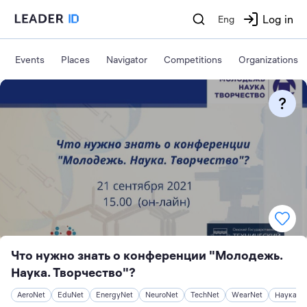
Log in
Eng
Events
Places
Navigator
Competitions
Organizations
Что нужно знать о конференции "Молодежь.
Наука. Творчество"?
AeroNet
EduNet
EnergyNet
NeuroNet
TechNet
WearNet
Наука и 