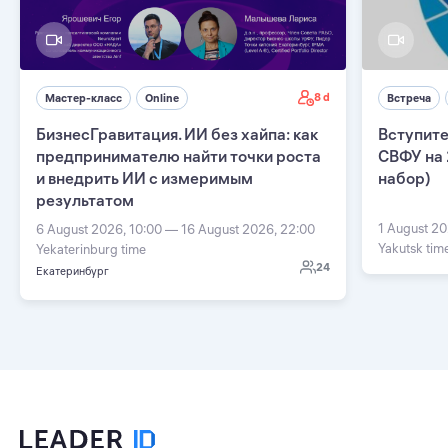
8 d
Мастер-класс
Online
Встреча
БизнесГравитация. ИИ без хайпа: как
Вступите
предпринимателю найти точки роста
СВФУ на 
и внедрить ИИ с измеримым
набор)
результатом
1 August 20
6 August 2026, 10:00 — 16 August 2026, 22:00
Yakutsk tim
Yekaterinburg time
24
Екатеринбург