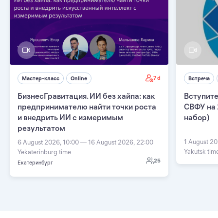
7 d
Мастер-класс
Online
Встреча
БизнесГравитация. ИИ без хайпа: как
Вступите
предпринимателю найти точки роста
СВФУ на 
и внедрить ИИ с измеримым
набор)
результатом
1 August 20
6 August 2026, 10:00 — 16 August 2026, 22:00
Yakutsk tim
Yekaterinburg time
25
Екатеринбург