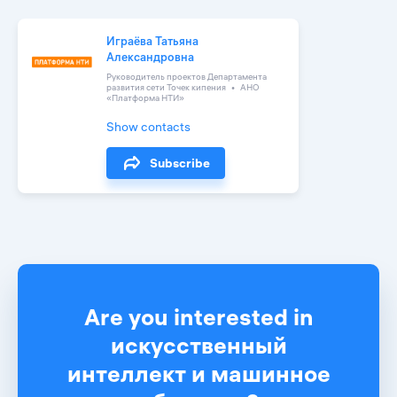
Играёва Татьяна
Александровна
Руководитель проектов Департамента
развития сети Точек кипения
АНО
«Платформа НТИ»
Show contacts
Subscribe
Are you interested in
искусственный
интеллект и машинное