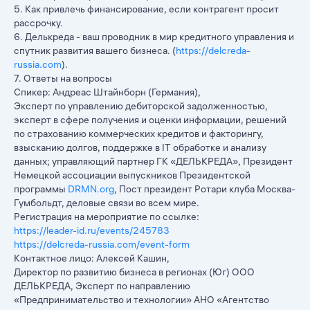
5. Как привлечь финансирование, если контрагент просит
рассрочку.
6. Делькреда - ваш проводник в мир кредитного управления и
спутник развития вашего бизнеса. (
https://delcreda-
russia.com
).
7. Ответы на вопросы
Спикер: Андреас Штайнборн (Германия),​
Эксперт по управлению дебиторской задолженностью,
эксперт в сфере получения и оценки информации, решений
по страхованию коммерческих кредитов и факторингу,
взысканию долгов, поддержке в IT обработке и анализу
данных; управляющий партнер ГК «ДЕЛЬКРЕДА», Президент
Немецкой ассоциации выпускников Президентской
программы
DRMN.org
, Пост президент Ротари клуба Москва-
Гумбольдт, деловые связи во всем мире.
Регистрация на мероприятие по ссылке:
https://leader-id.ru/events/245783
https://delcreda-russia.com/event-form
Контактное лицо: Алексей Кашин,​
Директор по развитию бизнеса в регионах (Юг) OOO
ДЕЛЬКРЕДА, Эксперт по направлению
«Предпринимательство и технологии» АНО «Агентство