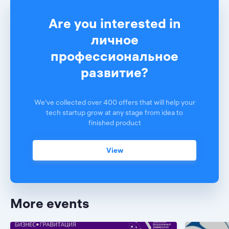
Are you interested in
личное
профессиональное
развитие?
We've collected over 400 offers that will help your
tech startup grow at any stage from idea to
finished product
View
More events