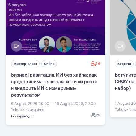
7 d
Мастер-класс
Online
Встреча
БизнесГравитация. ИИ без хайпа: как
Вступите
предпринимателю найти точки роста
СВФУ на 
и внедрить ИИ с измеримым
набор)
результатом
1 August 20
6 August 2026, 10:00 — 16 August 2026, 22:00
Yakutsk tim
Yekaterinburg time
25
Екатеринбург