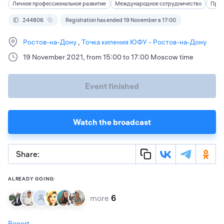
Личное профессиональное развитие
Международное сотрудничество
Пред
244806
Registration has ended 19 November в 17:00
Ростов-на-Дону
Точка кипения ЮФУ - Ростов-на-Дону
19 November 2021, from 15:00 to 17:00 Moscow time
Event finished
Watch the broadcast
Share:
ALREADY GOING:
more
6
Report