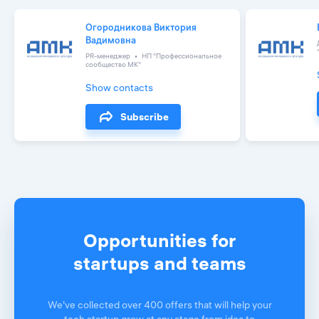
Огородникова Виктория
Вадимовна
PR-менеджер
НП "Профессиональное
сообщество МК"
Show contacts
Subscribe
Opportunities for
startups and teams
We've collected over 400 offers that will help your