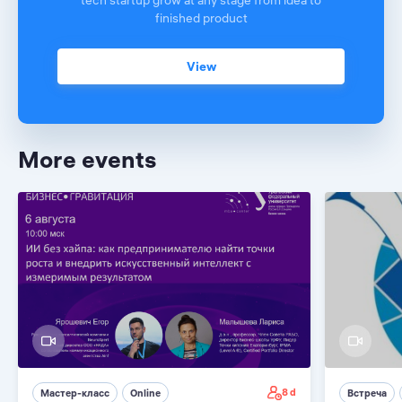
tech startup grow at any stage from idea to
finished product
View
More events
8 d
Мастер-класс
Online
Встреча