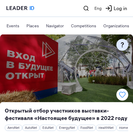
Log in
Eng
Events
Places
Navigator
Competitions
Organizations
Открытый отбор участников выставки-
фестиваля «Настоящее будущее» в 2022 году
AeroNet
AutoNet
EduNet
EnergyNet
FoodNet
HealthNet
HomeNe