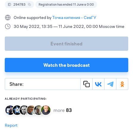
294783
Registration has ended 11 June в 0:00
Online supported by
Точка кипения - СевГУ
30 May 2022, 13:35 — 11 June 2022, 00:00 Moscow time
Event finished
Watch the broadcast
Share:
ALREADY PARTICIPATING:
more
83
Report