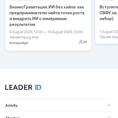
БизнесГравитация. ИИ без хайпа: как
Вступите
предпринимателю найти точки роста
СВФУ на 
и внедрить ИИ с измеримым
набор)
результатом
1 August 20
6 August 2026, 10:00 — 16 August 2026, 22:00
Yakutsk tim
Yekaterinburg time
24
Екатеринбург
Activity
About us