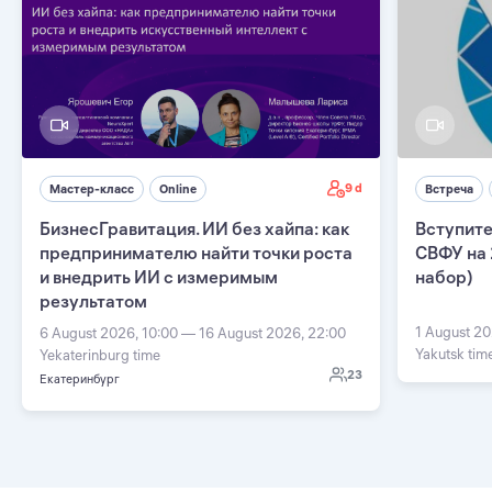
9 d
Мастер-класс
Online
Встреча
БизнесГравитация. ИИ без хайпа: как
Вступите
предпринимателю найти точки роста
СВФУ на 
и внедрить ИИ с измеримым
набор)
результатом
1 August 20
6 August 2026, 10:00 — 16 August 2026, 22:00
Yakutsk tim
Yekaterinburg time
23
Екатеринбург