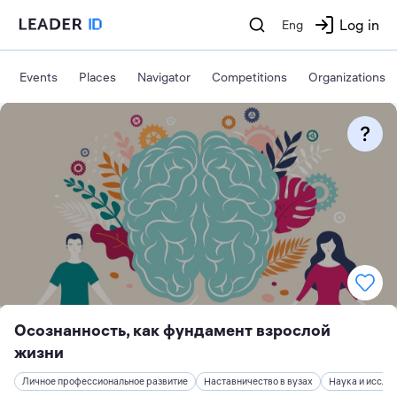
Log in
Eng
Events
Places
Navigator
Competitions
Organizations
Осознанность, как фундамент взрослой
жизни
Личное профессиональное развитие
Наставничество в вузах
Наука и иссле