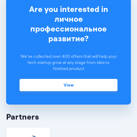
Are you interested in
личное
профессиональное
развитие?
We've collected over 400 offers that will help your
tech startup grow at any stage from idea to
finished product
View
Partners