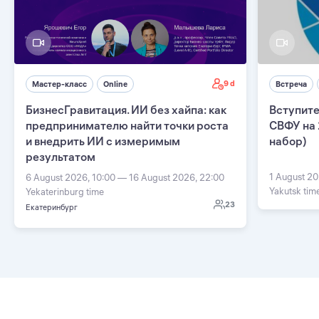
9 d
Мастер-класс
Online
Встреча
БизнесГравитация. ИИ без хайпа: как
Вступите
предпринимателю найти точки роста
СВФУ на 
и внедрить ИИ с измеримым
набор)
результатом
1 August 20
6 August 2026, 10:00 — 16 August 2026, 22:00
Yakutsk tim
Yekaterinburg time
23
Екатеринбург