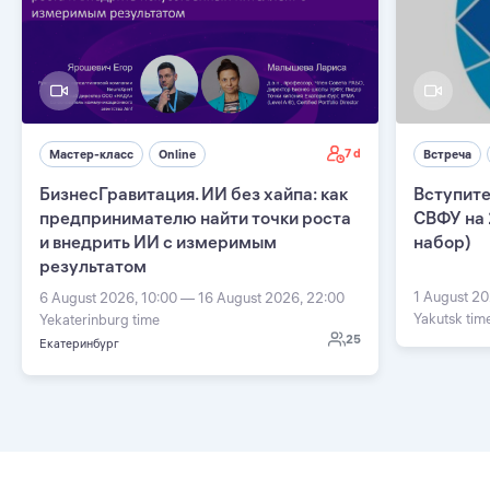
7 d
Мастер-класс
Online
Встреча
БизнесГравитация. ИИ без хайпа: как
Вступите
предпринимателю найти точки роста
СВФУ на 
и внедрить ИИ с измеримым
набор)
результатом
1 August 20
6 August 2026, 10:00 — 16 August 2026, 22:00
Yakutsk tim
Yekaterinburg time
25
Екатеринбург