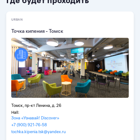
Где будет проходить
URBAN
Точка кипения - Томск
Томск, пр-кт Ленина, д. 26
Hall:
Зона «Узнавай! Discover»
+7 (900) 921-76-58
tochka.kipenia.tsk@yandex.ru