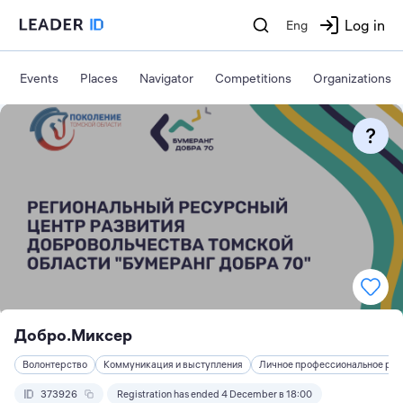
Log in
Eng
Events
Places
Navigator
Competitions
Organizations
Добро.Миксер
Волонтерство
Коммуникация и выступления
Личное профессиональное раз
373926
Registration has ended 4 December в 18:00